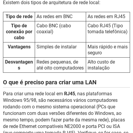
Existem dois tipos de arquitetura de rede local:
Tipo de rede
As redes em BNC
As redes em RJ45
Tipo de
Cabo BNC (cabo
Cabo RJ45 (Tipo
conexão por
coaxial)
tomada telefônica)
cabo
Vantagens
Simples de instalar
Mais rápido e mais
seguro
Desvantagen
Redes pequenas, de
Alto custo de
s
até oito computadores
instalação
O que é preciso para criar uma LAN
Para criar uma rede local em
RJ45
, nas plataformas
Windows 95/98, são necessários vários computadores
rodando com o mesmo sistema operacional (PCs que
funcionam com duas versões diferentes do Windows, ao
mesmo tempo, podem fazer parte da mesma rede), placas
de rede Ethernet compatíveis NE2000 e porta PCI ou ISA
(que comporte uma tomada RJ45). Verifique, se for caso, se