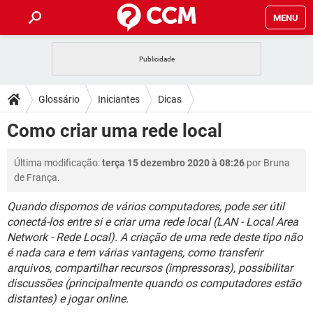
MENU
INÍCIO
JOGOS
WHATSAPP
DICAS
Glossário
Iniciantes
Dicas
CELULAR
FACEBOOK
JOGOS
WHATSAPP
DOWNLOADS
Como criar uma rede local
OUTLOOK
EXCEL
CELULAR
FACEBOOK
INSTAGRAM
JOGOS
GMAIL
WHATSAPP
FÓRUM
Última modificação:
terça 15 dezembro 2020 à 08:26
por Bruna
OUTLOOK
EXCEL
GUIA DE COMPRAS
CELULAR
FACEBOOK
de França.
INSTAGRAM
JOGOS
GMAIL
WHATSAPP
GLOSSÁRIO
OUTLOOK
EXCEL
Quando dispomos de vários computadores, pode ser útil
GUIA DE COMPRAS
CELULAR
FACEBOOK
conectá-los entre si e criar uma rede local (LAN - Local Area
INSTAGRAM
JOGOS
GMAIL
WHATSAPP
OUTLOOK
EXCEL
Network - Rede Local). A criação de uma rede deste tipo não
GUIA DE COMPRAS
CELULAR
FACEBOOK
é nada cara e tem várias vantagens, como transferir
INSTAGRAM
GMAIL
arquivos, compartilhar recursos (impressoras), possibilitar
OUTLOOK
EXCEL
discussões (principalmente quando os computadores estão
GUIA DE COMPRAS
INSTAGRAM
GMAIL
distantes) e jogar online.