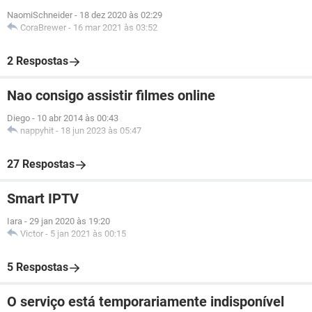
NaomiSchneider
-
18 dez 2020 às 02:29
CoraBrewer
-
16 mar 2021 às 03:52
2 Respostas
Nao consigo assistir filmes online
Diego
-
10 abr 2014 às 00:43
nappyhit
-
18 jun 2023 às 05:47
27 Respostas
Smart IPTV
Iara
-
29 jan 2020 às 19:20
Victor
-
5 jan 2021 às 00:15
5 Respostas
O serviço está temporariamente indisponível