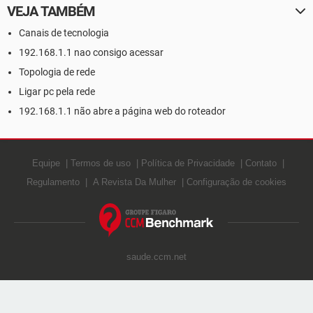
VEJA TAMBÉM
Canais de tecnologia
192.168.1.1 nao consigo acessar
Topologia de rede
Ligar pc pela rede
192.168.1.1 não abre a página web do roteador
Equipe
Termos de uso
Política de Privacidade
Contato
Regulamento
A Revista Da Mulher
Configuração de cookies
saude.ccm.net