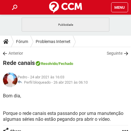
MENU
INÍCIO
JOGOS
WHATSAPP
DICAS
Fórum
Problemas Internet
CELULAR
FACEBOOK
JOGOS
WHATSAPP
DOWNLOADS
Anterior
Seguinte
OUTLOOK
EXCEL
CELULAR
FACEBOOK
Rede canais
INSTAGRAM
JOGOS
GMAIL
WHATSAPP
Resolvido
/Fechado
FÓRUM
OUTLOOK
EXCEL
GUIA DE COMPRAS
CELULAR
FACEBOOK
Pedro
- 24 abr 2021 às 16:03
INSTAGRAM
JOGOS
GMAIL
WHATSAPP
GLOSSÁRIO
Perfil bloqueado -
26 abr 2021 às 06:10
OUTLOOK
EXCEL
GUIA DE COMPRAS
CELULAR
FACEBOOK
INSTAGRAM
JOGOS
GMAIL
WHATSAPP
Bom dia,
OUTLOOK
EXCEL
GUIA DE COMPRAS
CELULAR
FACEBOOK
INSTAGRAM
GMAIL
Porque o rede canais esta passando por uma manutenção
OUTLOOK
EXCEL
GUIA DE COMPRAS
algumas séries não estão pegando pra abrir o vídeo.
INSTAGRAM
GMAIL