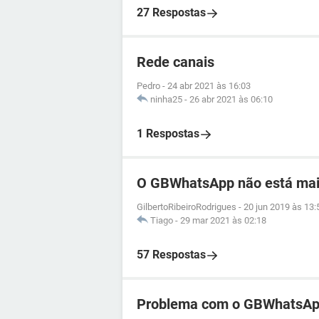
27 Respostas
Rede canais
Pedro
-
24 abr 2021 às 16:03
ninha25
-
26 abr 2021 às 06:10
1 Respostas
O GBWhatsApp não está mai
GilbertoRibeiroRodrigues
-
20 jun 2019 às 13:
Tiago
-
29 mar 2021 às 02:18
57 Respostas
Problema com o GBWhatsApp 