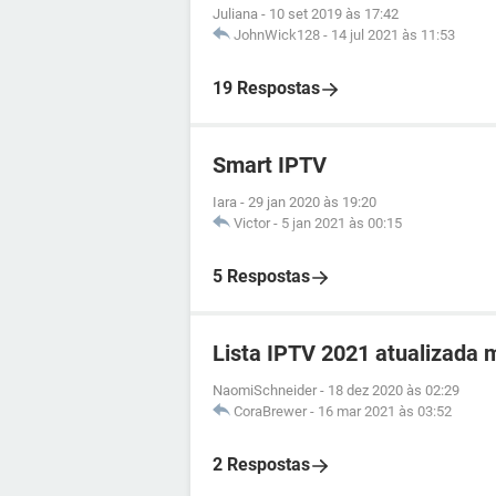
Juliana
-
10 set 2019 às 17:42
JohnWick128
-
14 jul 2021 às 11:53
19 Respostas
Smart IPTV
Iara
-
29 jan 2020 às 19:20
Victor
-
5 jan 2021 às 00:15
5 Respostas
Lista IPTV 2021 atualizada 
NaomiSchneider
-
18 dez 2020 às 02:29
CoraBrewer
-
16 mar 2021 às 03:52
2 Respostas