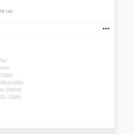
770.143
stas
ostas
-Vídeo
dio e vídeo
s Internet
ds - Vídeo