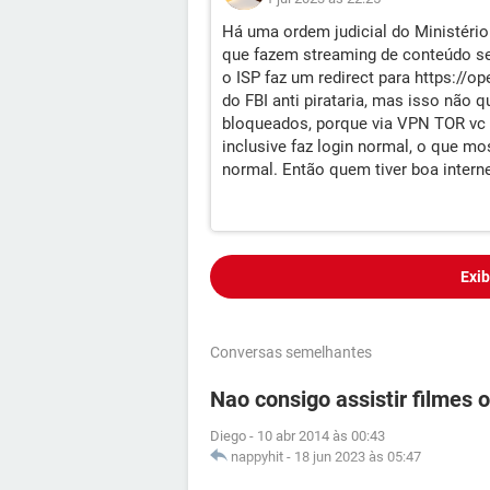
Há uma ordem judicial do Ministério 
que fazem streaming de conteúdo sem
o ISP faz um redirect para https://o
do FBI anti pirataria, mas isso não 
bloqueados, porque via VPN TOR vc 
inclusive faz login normal, o que 
normal. Então quem tiver boa intern
Exib
Conversas semelhantes
Nao consigo assistir filmes o
Diego
-
10 abr 2014 às 00:43
nappyhit
-
18 jun 2023 às 05:47