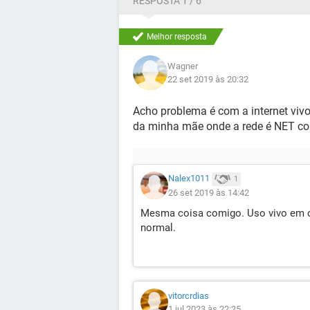
RESPOSTA 1 / 6
Melhor resposta
Wagner
22 set 2019 às 20:32
Acho problema é com a internet viv
da minha mãe onde a rede é NET con
Nalex1011
1
26 set 2019 às 14:42
Mesma coisa comigo. Uso vivo em ca
normal.
vitorcrdias
1 jul 2023 às 22:25