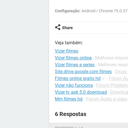
Configuração:
Android / Chrome 75.0.3
Share
Veja também:
Vizer filmes
Vizer filmes online
- Melhores respo
Vizer filmes e series
- Melhores resp
Site.drive.google.com filmes
-
Dicas 
Filmes online gratis hd
✓
-
Fórum Áu
Vizer não funciona
-
Fórum Problema
Vizer tv apk 5.0 download
-
Downloa
Mm filmes hd
-
Fórum Áudio e vídeo
6 Respostas