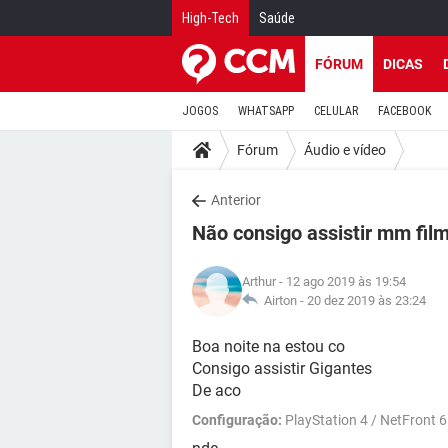
High-Tech
Saúde
FÓRUM
DICAS
JOGOS
WHATSAPP
CELULAR
FACEBOOK
Fórum
Áudio e vídeo
Anterior
Não consigo assistir mm fil
Arthur
- 12 ago 2019 às 19:54
Airton -
20 dez 2019 às 23:24
Boa noite na estou co
Consigo assistir Gigantes
De aco
Configuração:
PlayStation 4 / NetFront 6