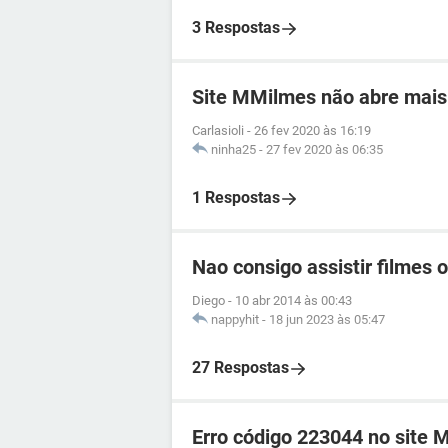
3 Respostas
Site MMilmes não abre mais 
Carlasioli
-
26 fev 2020 às 16:19
ninha25
-
27 fev 2020 às 06:35
1 Respostas
Nao consigo assistir filmes o
Diego
-
10 abr 2014 às 00:43
nappyhit
-
18 jun 2023 às 05:47
27 Respostas
Erro código 223044 no site 