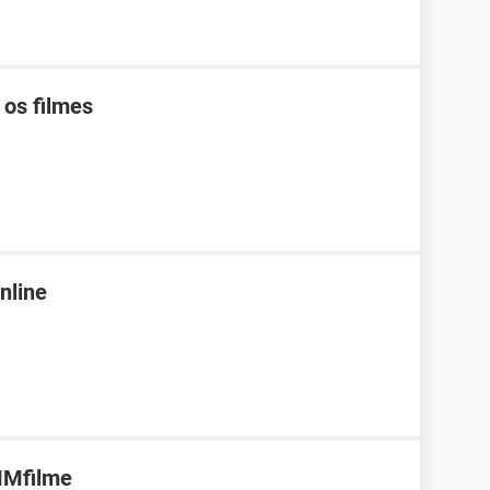
os filmes
nline
MMfilme