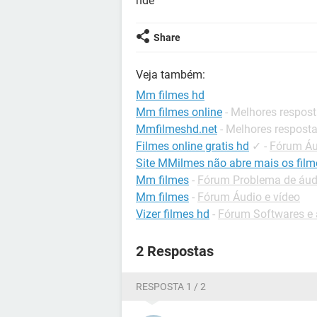
nde
Share
Veja também:
Mm filmes hd
Mm filmes online
- Melhores respos
Mmfilmeshd.net
- Melhores respost
Filmes online gratis hd
✓
-
Fórum Áu
Site MMilmes não abre mais os film
Mm filmes
-
Fórum Problema de áudi
Mm filmes
-
Fórum Áudio e vídeo
Vizer filmes hd
-
Fórum Softwares e 
2 Respostas
RESPOSTA 1 / 2