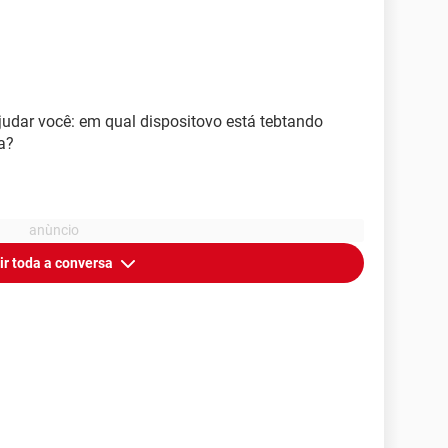
judar você: em qual dispositovo está tebtando
a?
ir toda a conversa