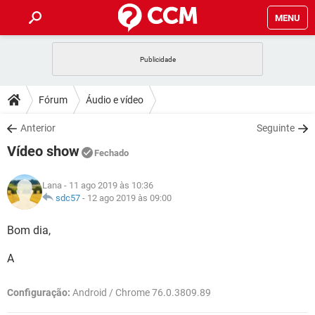
MENU
INÍCIO
JOGOS
WHATSAPP
DICAS
Fórum
Áudio e vídeo
CELULAR
FACEBOOK
JOGOS
WHATSAPP
DOWNLOADS
Anterior
Seguinte
OUTLOOK
EXCEL
CELULAR
FACEBOOK
Vídeo show
INSTAGRAM
JOGOS
GMAIL
WHATSAPP
Fechado
FÓRUM
OUTLOOK
EXCEL
GUIA DE COMPRAS
CELULAR
FACEBOOK
Lana
- 11 ago 2019 às 10:36
INSTAGRAM
JOGOS
GMAIL
WHATSAPP
GLOSSÁRIO
sdc57
-
12 ago 2019 às 09:00
OUTLOOK
EXCEL
GUIA DE COMPRAS
CELULAR
FACEBOOK
INSTAGRAM
JOGOS
GMAIL
WHATSAPP
Bom dia,
OUTLOOK
EXCEL
GUIA DE COMPRAS
CELULAR
FACEBOOK
A
INSTAGRAM
GMAIL
OUTLOOK
EXCEL
GUIA DE COMPRAS
Configuração:
Android / Chrome 76.0.3809.89
INSTAGRAM
GMAIL