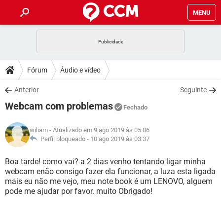
MENU
INÍCIO
JOGOS
WHATSAPP
DICAS
Fórum
Áudio e vídeo
CELULAR
FACEBOOK
JOGOS
WHATSAPP
DOWNLOADS
Anterior
Seguinte
OUTLOOK
EXCEL
CELULAR
FACEBOOK
Webcam com problemas
INSTAGRAM
JOGOS
GMAIL
WHATSAPP
Fechado
FÓRUM
OUTLOOK
EXCEL
GUIA DE COMPRAS
CELULAR
FACEBOOK
wiliam
- Atualizado em 9 ago 2019 às 05:06
INSTAGRAM
JOGOS
GMAIL
WHATSAPP
GLOSSÁRIO
Perfil bloqueado -
10 ago 2019 às 03:37
OUTLOOK
EXCEL
GUIA DE COMPRAS
CELULAR
FACEBOOK
INSTAGRAM
JOGOS
GMAIL
WHATSAPP
Boa tarde! como vai? a 2 dias venho tentando ligar minha
OUTLOOK
EXCEL
webcam enão consigo fazer ela funcionar, a luza esta ligada
GUIA DE COMPRAS
CELULAR
FACEBOOK
mais eu não me vejo, meu note book é um LENOVO, alguem
INSTAGRAM
GMAIL
pode me ajudar por favor. muito Obrigado!
OUTLOOK
EXCEL
GUIA DE COMPRAS
INSTAGRAM
GMAIL