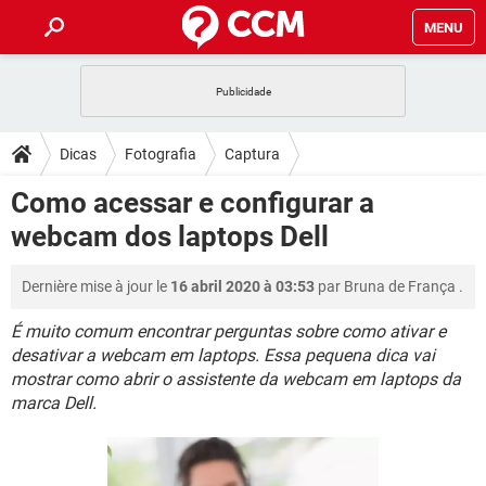
MENU
INÍCIO
JOGOS
WHATSAPP
DICAS
Dicas
Fotografia
Captura
CELULAR
FACEBOOK
JOGOS
WHATSAPP
DOWNLOADS
Como acessar e configurar a
OUTLOOK
EXCEL
CELULAR
FACEBOOK
webcam dos laptops Dell
INSTAGRAM
JOGOS
GMAIL
WHATSAPP
FÓRUM
OUTLOOK
EXCEL
GUIA DE COMPRAS
CELULAR
FACEBOOK
Dernière mise à jour le
16 abril 2020 à 03:53
par
Bruna de França
.
INSTAGRAM
JOGOS
GMAIL
WHATSAPP
GLOSSÁRIO
OUTLOOK
EXCEL
GUIA DE COMPRAS
CELULAR
FACEBOOK
É muito comum encontrar perguntas sobre como ativar e
INSTAGRAM
JOGOS
GMAIL
WHATSAPP
desativar a webcam em laptops. Essa pequena dica vai
OUTLOOK
EXCEL
mostrar como abrir o assistente da webcam em laptops da
GUIA DE COMPRAS
CELULAR
FACEBOOK
marca Dell.
INSTAGRAM
GMAIL
OUTLOOK
EXCEL
GUIA DE COMPRAS
INSTAGRAM
GMAIL