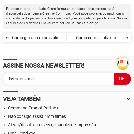
Este documento, intitulado 'Como formatar um disco rígido externo', está
disponível sob a licença
Creative Commons
. Você pode copiar e/ou modificar o
conteúdo desta página com base nas condições estipuladas pela licença. Não se
esqueça de creditar o
CCM
(
br.ccm.net
) ao utilizar este artigo.
Como gravar em um volume
Como criar e utilizar uma
NTFS no OS X 10.8
máquina virtual com o
(Mountain Lion), sem
VirtualBox
ASSINE NOSSA NEWSLETTER!
outros softwares
VEJA TAMBÉM
Command Prompt Portable
Não consigo assistir mm filmes
Ativar/desativar o serviço spooler de impressão
Cmd - cmd.exe