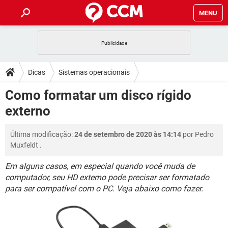
MENU
INÍCIO
JOGOS
WHATSAPP
DICAS
Dicas
Sistemas operacionais
CELULAR
FACEBOOK
JOGOS
WHATSAPP
DOWNLOADS
Como formatar um disco rígido
OUTLOOK
EXCEL
CELULAR
FACEBOOK
externo
INSTAGRAM
JOGOS
GMAIL
WHATSAPP
FÓRUM
OUTLOOK
EXCEL
GUIA DE COMPRAS
CELULAR
FACEBOOK
Última modificação:
24 de setembro de 2020 às 14:14
por
Pedro
INSTAGRAM
JOGOS
GMAIL
WHATSAPP
GLOSSÁRIO
OUTLOOK
Muxfeldt
.
EXCEL
GUIA DE COMPRAS
CELULAR
FACEBOOK
INSTAGRAM
JOGOS
GMAIL
WHATSAPP
Em alguns casos, em especial quando você muda de
OUTLOOK
EXCEL
computador, seu HD externo pode precisar ser formatado
GUIA DE COMPRAS
CELULAR
FACEBOOK
para ser compatível com o PC. Veja abaixo como fazer.
INSTAGRAM
GMAIL
OUTLOOK
EXCEL
GUIA DE COMPRAS
INSTAGRAM
GMAIL