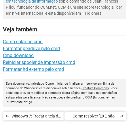
em tecnologia da informação
sob o comando de Jean-François
Pillou, fundador do CCM.net. CCM é um site sobre tecnologia líder
em nível internacional e está disponível em 11 idiomas.
Veja também
Como colar no cmd
Formatar pendrive pelo cmd
Cmd download
Reiniciar spooler de impressão cmd
Formatar hd externo pelo cmd
Este documento, intitulado 'Como iniciar ou finalizar um serviço em linha de
comando do Windows', está disponível sob a licença
Creative Commons
. Você
pode copiar e/ou modificar o conteúdo desta página com base nas condições
estipuladas pela licença. Não se esqueça de creditar o
CCM
(
br.ccm.net
) ao
utilizar este artigo.
Windows 7: Trocar a tela de
Como resolver 'EXE não é
fundo
um aplicativo Win32 válido'