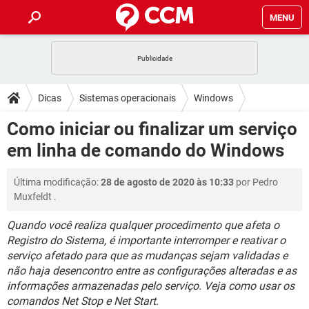
MENU
INÍCIO
JOGOS
WHATSAPP
DICAS
Dicas
Sistemas operacionais
Windows
CELULAR
FACEBOOK
JOGOS
WHATSAPP
DOWNLOADS
Como iniciar ou finalizar um serviço
OUTLOOK
EXCEL
CELULAR
FACEBOOK
em linha de comando do Windows
INSTAGRAM
JOGOS
GMAIL
WHATSAPP
FÓRUM
OUTLOOK
EXCEL
GUIA DE COMPRAS
CELULAR
FACEBOOK
Última modificação:
28 de agosto de 2020 às 10:33
por
Pedro
INSTAGRAM
JOGOS
GMAIL
WHATSAPP
GLOSSÁRIO
OUTLOOK
Muxfeldt
.
EXCEL
GUIA DE COMPRAS
CELULAR
FACEBOOK
INSTAGRAM
JOGOS
GMAIL
WHATSAPP
Quando você realiza qualquer procedimento que afeta o
OUTLOOK
EXCEL
Registro do Sistema, é importante interromper e reativar o
GUIA DE COMPRAS
CELULAR
FACEBOOK
serviço afetado para que as mudanças sejam validadas e
INSTAGRAM
GMAIL
OUTLOOK
EXCEL
não haja desencontro entre as configurações alteradas e as
GUIA DE COMPRAS
informações armazenadas pelo serviço. Veja como usar os
INSTAGRAM
GMAIL
comandos Net Stop e Net Start.