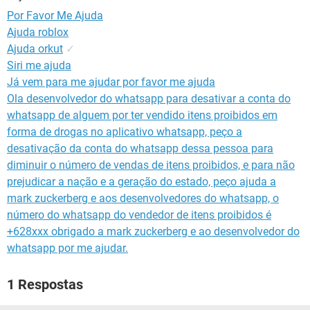
GUIA DE COMPRAS
Por Favor Me Ajuda
Ajuda roblox
Ajuda orkut
✓
Siri me ajuda
Já vem para me ajudar por favor me ajuda
Ola desenvolvedor do whatsapp para desativar a conta do
whatsapp de alguem por ter vendido itens proibidos em
forma de drogas no aplicativo whatsapp, peço a
desativação da conta do whatsapp dessa pessoa para
diminuir o número de vendas de itens proibidos, e para não
prejudicar a nação e a geração do estado, peço ajuda a
mark zuckerberg e aos desenvolvedores do whatsapp, o
número do whatsapp do vendedor de itens proibidos é
+628xxx obrigado a mark zuckerberg e ao desenvolvedor do
whatsapp por me ajudar.
1 Respostas