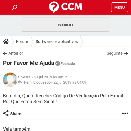
MENU
INÍCIO
JOGOS
WHATSAPP
DICAS
Fórum
Softwares e aplicativos
CELULAR
FACEBOOK
JOGOS
WHATSAPP
DOWNLOADS
Anterior
Seguinte
OUTLOOK
EXCEL
CELULAR
FACEBOOK
Por Favor Me Ajuda
INSTAGRAM
JOGOS
GMAIL
WHATSAPP
Fechado
FÓRUM
OUTLOOK
EXCEL
GUIA DE COMPRAS
CELULAR
FACEBOOK
allvesrai
- 21 jul 2019 às 08:12
INSTAGRAM
JOGOS
GMAIL
WHATSAPP
GLOSSÁRIO
Perfil bloqueado -
22 jul 2019 às 04:09
OUTLOOK
EXCEL
GUIA DE COMPRAS
CELULAR
FACEBOOK
INSTAGRAM
JOGOS
GMAIL
WHATSAPP
Bom dia, Quero Receber Código De Verificação Pelo E-mail
OUTLOOK
EXCEL
Por Que Estou Sem Sinal !
GUIA DE COMPRAS
CELULAR
FACEBOOK
INSTAGRAM
GMAIL
OUTLOOK
EXCEL
Share
GUIA DE COMPRAS
INSTAGRAM
GMAIL
Veja também: