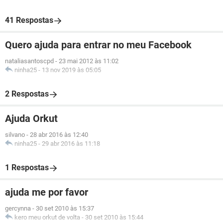
41 Respostas
Quero ajuda para entrar no meu Facebook
nataliasantoscpd
-
23 mai 2012 às 11:02
ninha25
-
13 nov 2019 às 05:05
2 Respostas
Ajuda Orkut
silvano
-
28 abr 2016 às 12:40
ninha25
-
29 abr 2016 às 11:18
1 Respostas
ajuda me por favor
gercynna
-
30 set 2010 às 15:37
kero meu orkut de volta
-
30 set 2010 às 15:44