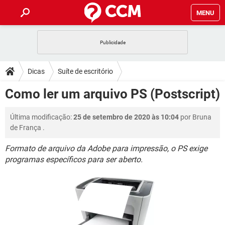
MENU
INÍCIO
JOGOS
WHATSAPP
DICAS
Dicas
Suíte de escritório
CELULAR
FACEBOOK
JOGOS
WHATSAPP
DOWNLOADS
Como ler um arquivo PS (Postscript)
OUTLOOK
EXCEL
CELULAR
FACEBOOK
INSTAGRAM
JOGOS
GMAIL
WHATSAPP
FÓRUM
Última modificação:
25 de setembro de 2020 às 10:04
por
Bruna
OUTLOOK
EXCEL
GUIA DE COMPRAS
CELULAR
FACEBOOK
de França
.
INSTAGRAM
JOGOS
GMAIL
WHATSAPP
GLOSSÁRIO
OUTLOOK
EXCEL
Formato de arquivo da Adobe para impressão, o PS exige
GUIA DE COMPRAS
CELULAR
FACEBOOK
programas específicos para ser aberto.
INSTAGRAM
JOGOS
GMAIL
WHATSAPP
OUTLOOK
EXCEL
GUIA DE COMPRAS
CELULAR
FACEBOOK
INSTAGRAM
GMAIL
OUTLOOK
EXCEL
GUIA DE COMPRAS
INSTAGRAM
GMAIL