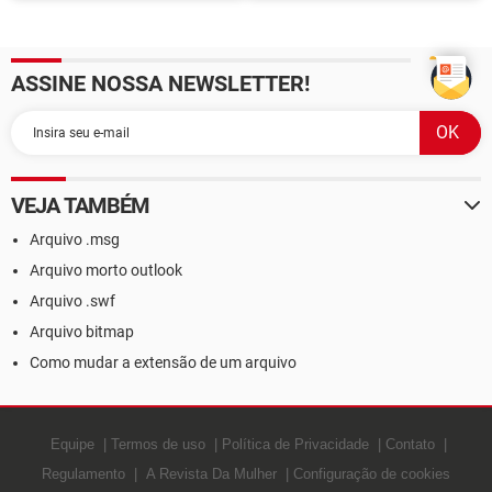
Microsoft Office
abertura de uma extensão
padrão.
ASSINE NOSSA NEWSLETTER!
VEJA TAMBÉM
Arquivo .msg
Arquivo morto outlook
Arquivo .swf
Arquivo bitmap
Como mudar a extensão de um arquivo
Equipe
Termos de uso
Política de Privacidade
Contato
Regulamento
A Revista Da Mulher
Configuração de cookies