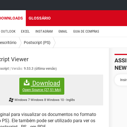
DOWNLOADS
GLOSSÁRIO
OUTLOOK
EXCEL
INSTAGRAM
GMAIL
GUIA DE COMPRAS
escritório
Postscript (PS)
ript Viewer
ASS
NEW
script
Versão:
9.53.3 (última versão)
Download
Open Source
(27,51 Mo)
Windows 7 Windows 8 Windows 10
-
Inglês
ginal para visualizar os documentos no formato
 PS). Ele também pode ser utilizado para ver os
ostscript - PS - em PDF.