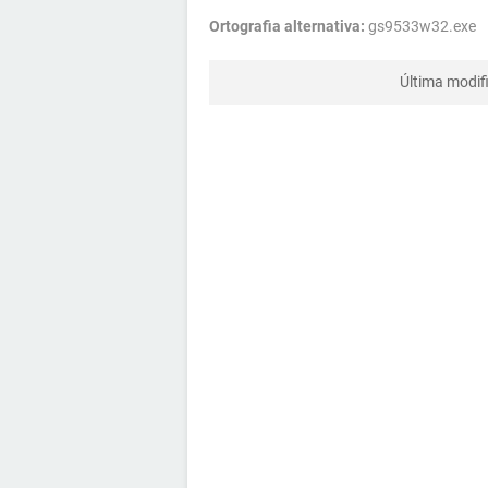
Ortografia alternativa:
gs9533w32.exe
Última modif