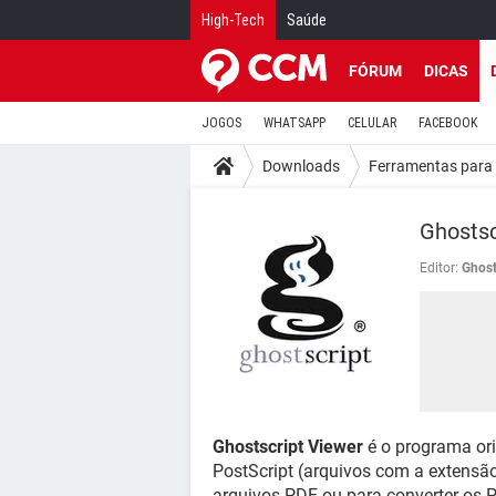
High-Tech
Saúde
FÓRUM
DICAS
JOGOS
WHATSAPP
CELULAR
FACEBOOK
Downloads
Ferramentas para 
Ghostsc
Editor:
Ghost
Ghostscript Viewer
é o programa ori
PostScript (arquivos com a extensão
arquivos PDF ou para converter os P