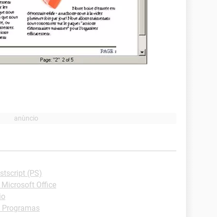
tscript (PS)
Microsoft Office
io
 Programas