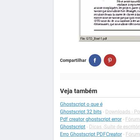
Compartilhar
Veja também
Ghostscript o que é
Ghostscript 32 bits
-
Downloads - Pos
Pdf creator ghostscript error
-
Fórum 
Ghostscript
-
Dicas -Suíte de escritór
Erro Ghostscript PDFCreator
-
Fórum