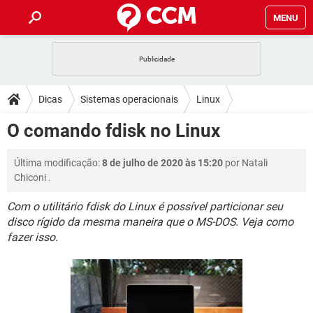
MENU
INÍCIO
JOGOS
WHATSAPP
DICAS
Dicas
Sistemas operacionais
Linux
CELULAR
FACEBOOK
JOGOS
WHATSAPP
DOWNLOADS
O comando fdisk no Linux
OUTLOOK
EXCEL
CELULAR
FACEBOOK
INSTAGRAM
JOGOS
GMAIL
WHATSAPP
FÓRUM
Última modificação:
8 de julho de 2020 às 15:20
por
Natali
OUTLOOK
EXCEL
GUIA DE COMPRAS
CELULAR
FACEBOOK
Chiconi
.
INSTAGRAM
JOGOS
GMAIL
WHATSAPP
GLOSSÁRIO
OUTLOOK
EXCEL
Com o utilitário fdisk do Linux é possível particionar seu
GUIA DE COMPRAS
CELULAR
FACEBOOK
disco rígido da mesma maneira que o MS-DOS. Veja como
INSTAGRAM
JOGOS
GMAIL
WHATSAPP
OUTLOOK
EXCEL
fazer isso.
GUIA DE COMPRAS
CELULAR
FACEBOOK
INSTAGRAM
GMAIL
OUTLOOK
EXCEL
GUIA DE COMPRAS
INSTAGRAM
GMAIL