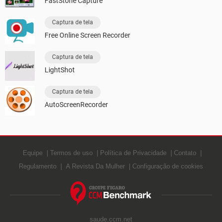
FastStone Capture
Captura de tela
Free Online Screen Recorder
Captura de tela
LightShot
Captura de tela
AutoScreenRecorder
Equipe
Termos de uso
Política de Privacidade
Contato
Regulamento
A Revista Da Mulher
Configuração de cookies
saude.ccm.net