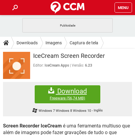
MENU
INÍCIO
JOGOS
WHATSAPP
DICAS
Downloads
Imagens
Captura de tela
CELULAR
FACEBOOK
JOGOS
WHATSAPP
DOWNLOADS
IceCream Screen Recorder
OUTLOOK
EXCEL
CELULAR
FACEBOOK
INSTAGRAM
JOGOS
GMAIL
WHATSAPP
Editor:
IceCream Apps
Versão:
6.23
FÓRUM
OUTLOOK
EXCEL
GUIA DE COMPRAS
CELULAR
FACEBOOK
INSTAGRAM
JOGOS
GMAIL
WHATSAPP
GLOSSÁRIO
OUTLOOK
EXCEL
Download
GUIA DE COMPRAS
CELULAR
FACEBOOK
INSTAGRAM
JOGOS
GMAIL
WHATSAPP
Freeware
(56,74 MB)
OUTLOOK
EXCEL
GUIA DE COMPRAS
CELULAR
FACEBOOK
Windows 7 Windows 8 Windows 10
-
Inglês
INSTAGRAM
GMAIL
OUTLOOK
EXCEL
GUIA DE COMPRAS
Screen Recorder IceCream
é uma ferramenta multiuso que
INSTAGRAM
GMAIL
além de imagens pode fazer gravações de tudo o que