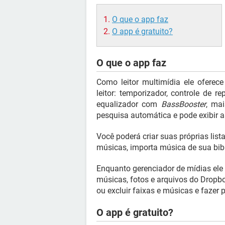
O que o app faz
O app é gratuito?
O que o app faz
Como leitor multimídia ele oferece
leitor: temporizador, controle de 
equalizador com
BassBooster
, ma
pesquisa automática e pode exibir a
Você poderá criar suas próprias list
músicas, importa música de sua bib
Enquanto gerenciador de mídias ele 
músicas, fotos e arquivos do Dropb
ou excluir faixas e músicas e fazer p
O app é gratuito?