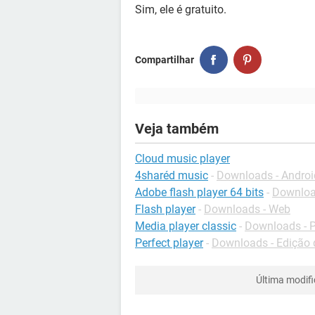
Sim, ele é gratuito.
Compartilhar
Veja também
Cloud music player
4sharéd music
-
Downloads - Androi
Adobe flash player 64 bits
-
Download
Flash player
-
Downloads - Web
Media player classic
-
Downloads - P
Perfect player
-
Downloads - Edição 
Última modif