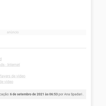
d
s - Internet
layers de vídeo
de vídeo
icação:
6 de setembro de 2021 às 06:53
por
Ana Spadari
.