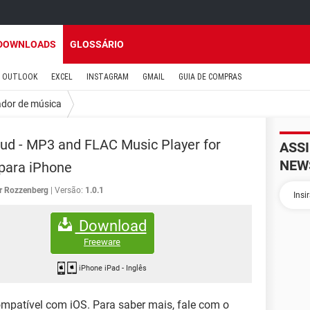
DOWNLOADS
GLOSSÁRIO
OUTLOOK
EXCEL
INSTAGRAM
GMAIL
GUIA DE COMPRAS
ador de música
ud - MP3 and FLAC Music Player for
ASS
NEW
para iPhone
r Rozzenberg
Versão:
1.0.1
Download
Freeware
iPhone iPad
-
Inglês
ompatível com iOS. Para saber mais, fale com o