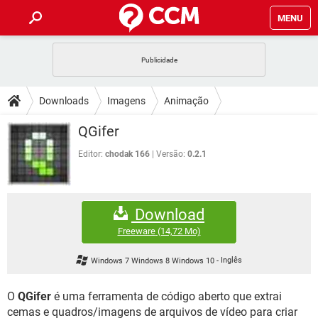
MENU
INÍCIO
JOGOS
WHATSAPP
DICAS
Downloads
Imagens
Animação
CELULAR
FACEBOOK
JOGOS
WHATSAPP
DOWNLOADS
QGifer
OUTLOOK
EXCEL
CELULAR
FACEBOOK
INSTAGRAM
JOGOS
GMAIL
WHATSAPP
Editor:
chodak 166
Versão:
0.2.1
FÓRUM
OUTLOOK
EXCEL
GUIA DE COMPRAS
CELULAR
FACEBOOK
INSTAGRAM
JOGOS
GMAIL
WHATSAPP
GLOSSÁRIO
OUTLOOK
EXCEL
Download
GUIA DE COMPRAS
CELULAR
FACEBOOK
INSTAGRAM
JOGOS
GMAIL
WHATSAPP
Freeware
(14,72 Mo)
OUTLOOK
EXCEL
GUIA DE COMPRAS
CELULAR
FACEBOOK
Windows 7 Windows 8 Windows 10
-
Inglês
INSTAGRAM
GMAIL
OUTLOOK
EXCEL
GUIA DE COMPRAS
O
QGifer
é uma ferramenta de código aberto que extrai
INSTAGRAM
GMAIL
cemas e quadros/imagens de arquivos de vídeo para criar