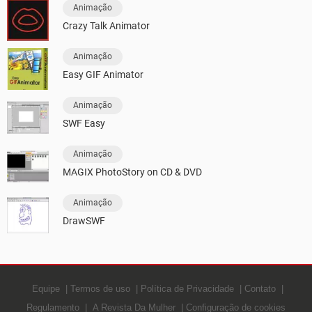
Animação
Crazy Talk Animator
Animação
Easy GIF Animator
Animação
SWF Easy
Animação
MAGIX PhotoStory on CD & DVD
Animação
DrawSWF
Equipe
Termos de uso
Política de Privacidade
Contato
Regulamento
A Revista Da Mulher
Configuração de cookies