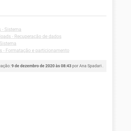
 - Sistema
oads - Recuperação de dados
 Sistema
 - Formatação e particionamento
cação:
9 de dezembro de 2020 às 08:43
por
Ana Spadari
.