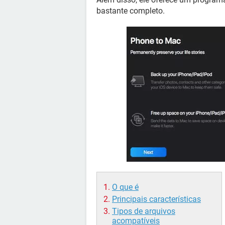
bastante completo.
O que é
Principais características
Tipos de arquivos
acompatíveis