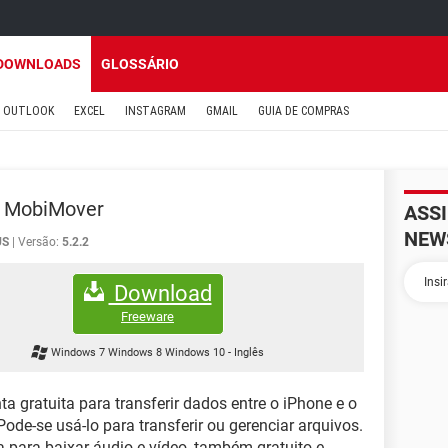
DOWNLOADS
GLOSSÁRIO
OUTLOOK
EXCEL
INSTAGRAM
GMAIL
GUIA DE COMPRAS
 MobiMover
ASS
NEW
US
Versão:
5.2.2
Download
Freeware
Windows 7 Windows 8 Windows 10
-
Inglês
a gratuita para transferir dados entre o iPhone e o
ode-se usá-lo para transferir ou gerenciar arquivos.
 para baixar áudio e vídeo, também gratuito e