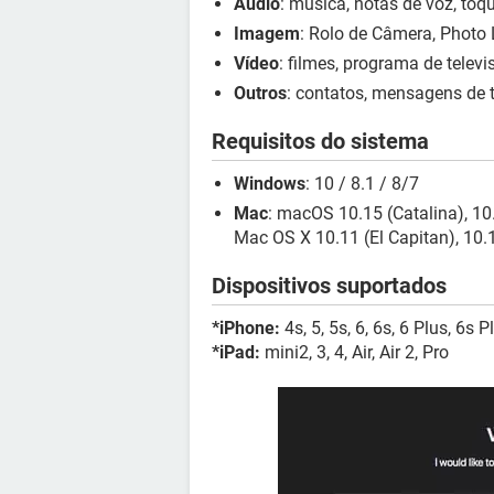
Áudio
: música, notas de voz, toqu
Imagem
: Rolo de Câmera, Photo 
Vídeo
: filmes, programa de televi
Outros
: contatos, mensagens de te
Requisitos do sistema
Windows
: 10 / 8.1 / 8/7
Mac
: macOS 10.15 (Catalina), 10.
Mac OS X 10.11 (El Capitan), 10.
Dispositivos suportados
*iPhone:
4s, 5, 5s, 6, 6s, 6 Plus, 6s P
*iPad:
mini2, 3, 4, Air, Air 2, Pro