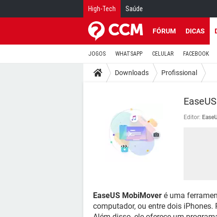
High-Tech
Saúde
FÓRUM
DICAS
JOGOS
WHATSAPP
CELULAR
FACEBOOK
Downloads
Profissional
EaseUS
Editor:
Ease
EaseUS MobiMover
é uma ferrament
computador, ou entre dois iPhones. P
Além disso, ele oferece um programa