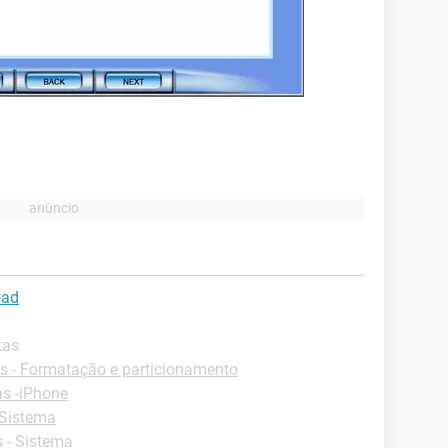
oad
tas
 - Formatação e particionamento
as -iPhone
 Sistema
 - Sistema