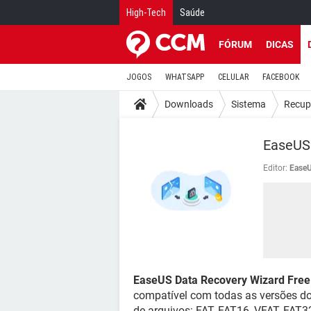
High-Tech
Saúde
FÓRUM
DICAS
JOGOS
WHATSAPP
CELULAR
FACEBOOK
Downloads
Sistema
Recup
EaseUS 
Editor:
Ease
EaseUS Data Recovery Wizard Free
compatível com todas as versões do
de arquivos: FAT, FAT16, VFAT, FAT