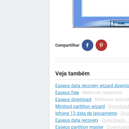
Compartilhar
Veja também
Easeus data recovery wizard downl
Easeus free
- Melhores respostas
Easeus download
- Melhores respos
Minitool partition wizard
-
Downloads
Iphone 13 data de lançamento
-
Dic
Easeus data recovery
-
Downloads -
Easeus partition master
-
Downloads