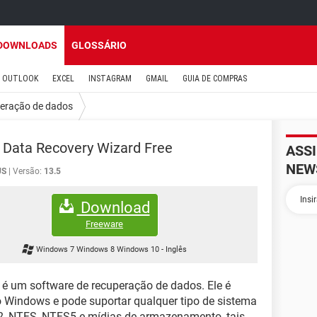
DOWNLOADS
GLOSSÁRIO
OUTLOOK
EXCEL
INSTAGRAM
GMAIL
GUIA DE COMPRAS
eração de dados
Data Recovery Wizard Free
ASS
NEW
US
Versão:
13.5
Download
Freeware
Windows 7 Windows 8 Windows 10
-
Inglês
é um software de recuperação de dados. Ele é
 Windows e pode suportar qualquer tipo de sistema
32, NTFS, NTFS5 e mídias de armazenamento, tais