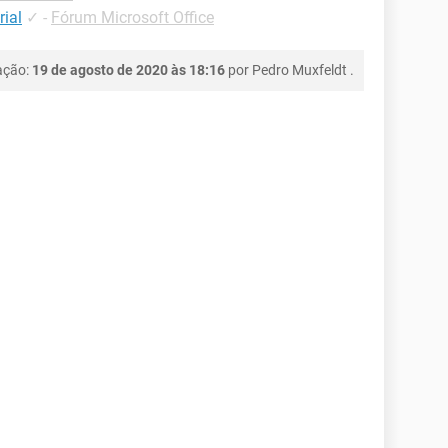
rial
✓
-
Fórum Microsoft Office
ação:
19 de agosto de 2020 às 18:16
por
Pedro Muxfeldt
.