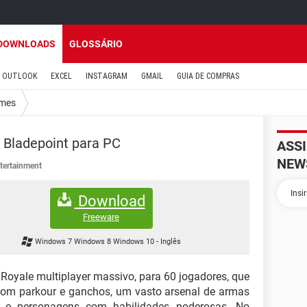
DOWNLOADS
GLOSSÁRIO
OUTLOOK
EXCEL
INSTAGRAM
GMAIL
GUIA DE COMPRAS
mes
 Bladepoint para PC
ASS
NEW
tertainment
Download
Freeware
Windows 7 Windows 8 Windows 10
-
Inglês
 Royale multiplayer massivo, para 60 jogadores, que
 com parkour e ganchos, um vasto arsenal de armas
e e personagens com habilidades poderosas. No