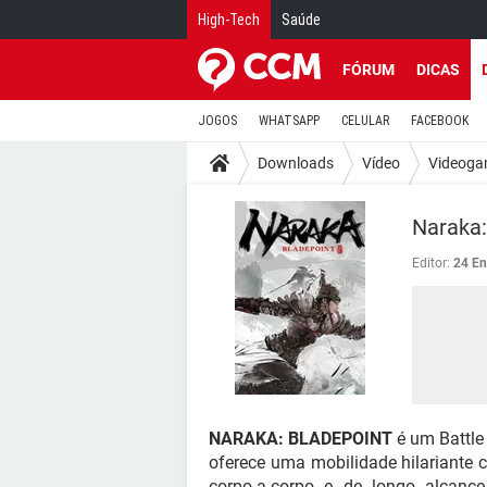
High-Tech
Saúde
FÓRUM
DICAS
JOGOS
WHATSAPP
CELULAR
FACEBOOK
Downloads
Vídeo
Videoga
Naraka:
Editor:
24 En
NARAKA: BLADEPOINT
é um Battle
oferece uma mobilidade hilariante
corpo-a-corpo e de longo alcanc