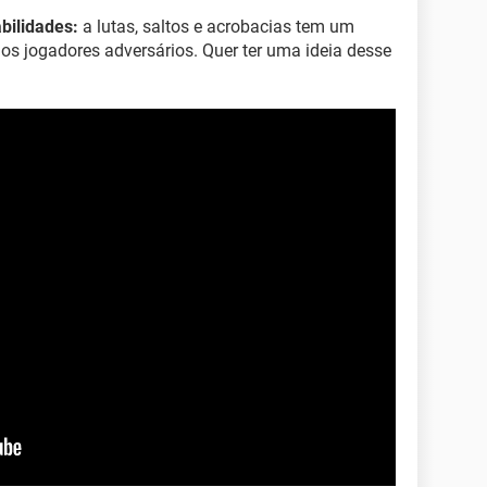
bilidades:
a lutas, saltos e acrobacias tem um
e os jogadores adversários. Quer ter uma ideia desse