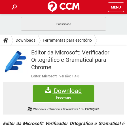
MENU
INÍCIO
JOGOS
WHATSAPP
DICAS
Downloads
Ferramentas para escritório
CELULAR
FACEBOOK
JOGOS
WHATSAPP
DOWNLOADS
Editor da Microsoft: Verificador
Gramática e ortografia
OUTLOOK
EXCEL
CELULAR
FACEBOOK
Ortográfico e Gramatical para
INSTAGRAM
JOGOS
GMAIL
WHATSAPP
FÓRUM
Chrome
OUTLOOK
EXCEL
GUIA DE COMPRAS
CELULAR
FACEBOOK
INSTAGRAM
JOGOS
GMAIL
WHATSAPP
Editor:
Microsoft
Versão:
1.4.0
GLOSSÁRIO
OUTLOOK
EXCEL
GUIA DE COMPRAS
CELULAR
FACEBOOK
Download
INSTAGRAM
JOGOS
GMAIL
WHATSAPP
OUTLOOK
EXCEL
Freeware
GUIA DE COMPRAS
CELULAR
FACEBOOK
INSTAGRAM
GMAIL
Windows 7 Windows 8 Windows 10
-
Português
OUTLOOK
EXCEL
GUIA DE COMPRAS
INSTAGRAM
GMAIL
Editor da Microsoft: Verificador Ortográfico e Gramatical
é