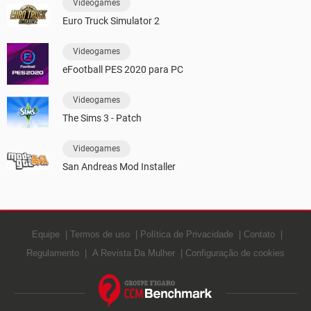
Videogames
Euro Truck Simulator 2
Videogames
eFootball PES 2020 para PC
Videogames
The Sims 3 - Patch
Videogames
San Andreas Mod Installer
Equipe
Termos de uso
Política de Privacidade
Contato
Regulamento
A Revista Da Mulher
Configuração de cookies