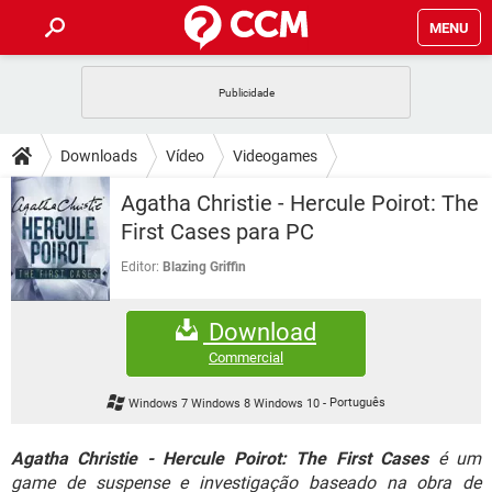
MENU
INÍCIO
JOGOS
WHATSAPP
DICAS
Downloads
Vídeo
Videogames
CELULAR
FACEBOOK
JOGOS
WHATSAPP
DOWNLOADS
Agatha Christie - Hercule Poirot: The
OUTLOOK
EXCEL
CELULAR
FACEBOOK
First Cases para PC
INSTAGRAM
JOGOS
GMAIL
WHATSAPP
FÓRUM
OUTLOOK
EXCEL
Editor:
Blazing Griffin
GUIA DE COMPRAS
CELULAR
FACEBOOK
INSTAGRAM
JOGOS
GMAIL
WHATSAPP
GLOSSÁRIO
OUTLOOK
EXCEL
Download
GUIA DE COMPRAS
CELULAR
FACEBOOK
INSTAGRAM
JOGOS
GMAIL
WHATSAPP
Commercial
OUTLOOK
EXCEL
GUIA DE COMPRAS
CELULAR
FACEBOOK
Windows 7 Windows 8 Windows 10
-
Português
INSTAGRAM
GMAIL
OUTLOOK
EXCEL
GUIA DE COMPRAS
Agatha Christie - Hercule Poirot: The First Cases
é um
INSTAGRAM
GMAIL
game de suspense e investigação baseado na obra de