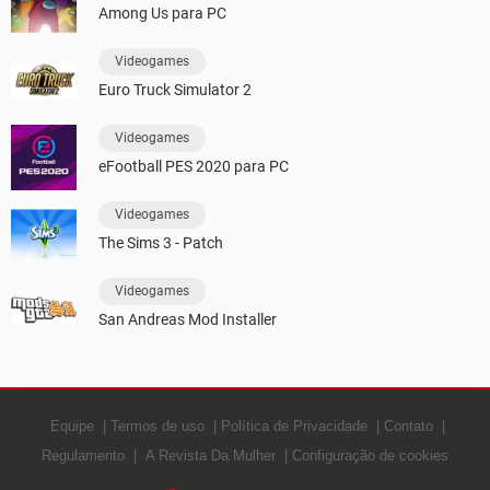
Among Us para PC
Videogames
Euro Truck Simulator 2
Videogames
eFootball PES 2020 para PC
Videogames
The Sims 3 - Patch
Videogames
San Andreas Mod Installer
Equipe
Termos de uso
Política de Privacidade
Contato
Regulamento
A Revista Da Mulher
Configuração de cookies