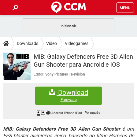
MENU
INÍCIO
JOGOS
WHATSAPP
DICAS
Downloads
Vídeo
Videogames
CELULAR
FACEBOOK
JOGOS
WHATSAPP
DOWNLOADS
MIB: Galaxy Defenders Free 3D Alien
OUTLOOK
EXCEL
CELULAR
FACEBOOK
Gun Shooter para Android e iOS
INSTAGRAM
JOGOS
GMAIL
WHATSAPP
FÓRUM
OUTLOOK
EXCEL
Editor:
Sony Pictures Television
GUIA DE COMPRAS
CELULAR
FACEBOOK
INSTAGRAM
JOGOS
GMAIL
WHATSAPP
GLOSSÁRIO
OUTLOOK
EXCEL
Download
GUIA DE COMPRAS
CELULAR
FACEBOOK
INSTAGRAM
JOGOS
GMAIL
WHATSAPP
Freeware
OUTLOOK
EXCEL
GUIA DE COMPRAS
CELULAR
FACEBOOK
INSTAGRAM
GMAIL
Android iPhone iPad
-
Português
OUTLOOK
EXCEL
GUIA DE COMPRAS
MIB: Galaxy Defenders Free 3D Alien Gun Shooter
é um
INSTAGRAM
GMAIL
FPS blaster alienígena épico, baseado no filme Homens de