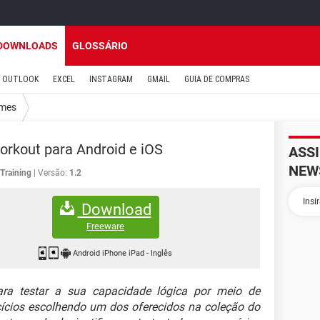
DOWNLOADS
GLOSSÁRIO
OUTLOOK
EXCEL
INSTAGRAM
GMAIL
GUIA DE COMPRAS
mes
rkout para Android e iOS
ASS
NEW
 Training
Versão:
1.2
Download
Freeware
Android iPhone iPad
-
Inglês
ra testar a sua capacidade lógica por meio de
ícios escolhendo um dos oferecidos na coleção do