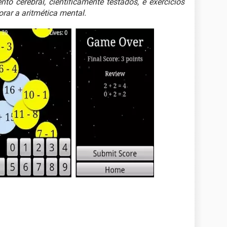
nto cerebral, cientificamente testados, e exercícios
rar a aritmética mental.