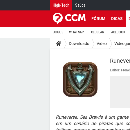
High-Tech
Saúde
FÓRUM
DICAS
JOGOS
WHATSAPP
CELULAR
FACEBOOK
Downloads
Vídeo
Videoga
Runever
Editor:
Freak
Runeverse: Sea Brawls é um game g
em um cenário de piratas que co
feitiços, armas e equipamentos exclu