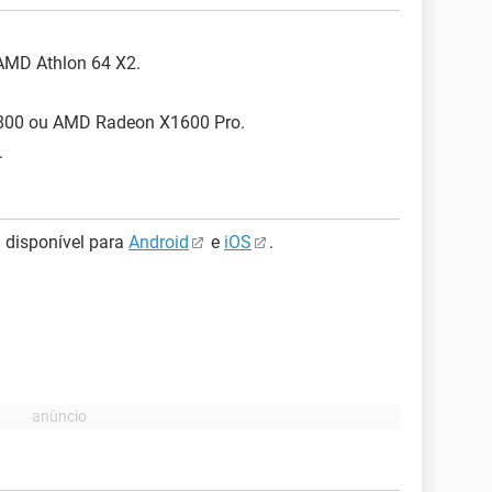
 AMD Athlon 64 X2.
 6800 ou AMD Radeon X1600 Pro.
.
 disponível para
Android
e
iOS
.