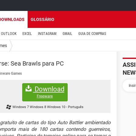
DOWNLOADS
GLOSSÁRIO
OUTLOOK
EXCEL
INSTAGRAM
GMAIL
GUIA DE COMPRAS
mes
se: Sea Brawls para PC
ASS
NEW
inware Games
Download
Freeware
Windows 7 Windows 8 Windows 10
-
Português
ratuito de cartas do tipo Auto Battler ambientado
mporta mais de 180 cartas contendo guerreiros,
sivos. Participe de torneios online para se tornar o