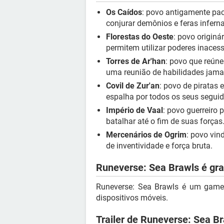
Os Caídos
: povo antigamente pací
conjurar demônios e feras inferna
Florestas do Oeste
: povo originá
permitem utilizar poderes inaces
Torres de Ar'han
: povo que reún
uma reunião de habilidades jamai
Covil de Zur'an
: povo de piratas 
espalha por todos os seus seguid
Império de Vaal
: povo guerreiro 
batalhar até o fim de suas forças
Mercenários de Ogrim
: povo vin
de inventividade e força bruta.
Runeverse: Sea Brawls é gra
Runeverse: Sea Brawls é um game i
dispositivos móveis.
Trailer de Runeverse: Sea B