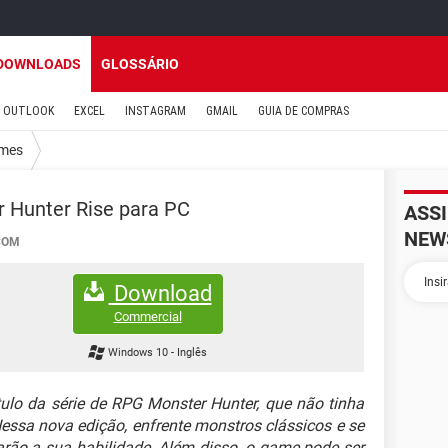
DOWNLOADS
GLOSSÁRIO
OUTLOOK
EXCEL
INSTAGRAM
GMAIL
GUIA DE COMPRAS
mes
 Hunter Rise para PC
ASS
NEW
COM
Download
Commercial
Windows 10
-
Inglês
tulo da série de RPG Monster Hunter, que não tinha
ssa nova edição, enfrente monstros clássicos e se
rão a sua habilidade. Além disso, o game pode ser