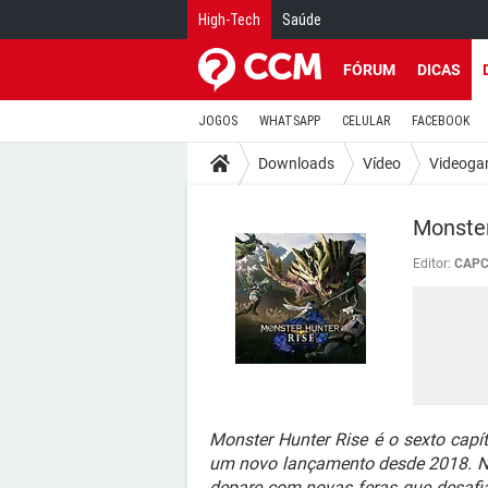
High-Tech
Saúde
FÓRUM
DICAS
JOGOS
WHATSAPP
CELULAR
FACEBOOK
Downloads
Vídeo
Videoga
Monster
Editor:
CAP
Monster Hunter Rise é o sexto capí
um novo lançamento desde 2018. Ne
depare com novas feras que desafia