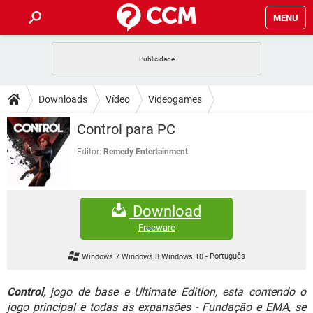
MENU
INÍCIO
JOGOS
WHATSAPP
DICAS
Downloads
Vídeo
Videogames
CELULAR
FACEBOOK
JOGOS
WHATSAPP
DOWNLOADS
Control para PC
OUTLOOK
EXCEL
CELULAR
FACEBOOK
INSTAGRAM
JOGOS
GMAIL
WHATSAPP
Editor:
Remedy Entertainment
FÓRUM
OUTLOOK
EXCEL
GUIA DE COMPRAS
CELULAR
FACEBOOK
INSTAGRAM
JOGOS
GMAIL
WHATSAPP
GLOSSÁRIO
OUTLOOK
EXCEL
Download
GUIA DE COMPRAS
CELULAR
FACEBOOK
INSTAGRAM
JOGOS
GMAIL
WHATSAPP
Freeware
OUTLOOK
EXCEL
GUIA DE COMPRAS
CELULAR
FACEBOOK
Windows 7 Windows 8 Windows 10
-
Português
INSTAGRAM
GMAIL
OUTLOOK
EXCEL
GUIA DE COMPRAS
Control
, jogo de base e Ultimate Edition, esta contendo o
INSTAGRAM
GMAIL
jogo principal e todas as expansões - Fundação e EMA, se