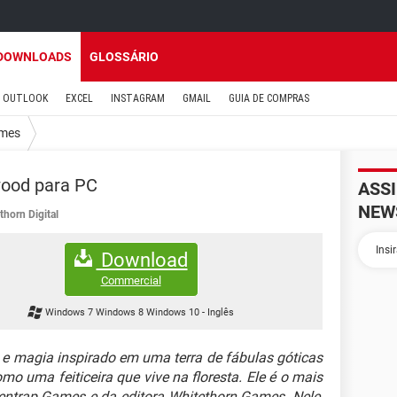
DOWNLOADS
GLOSSÁRIO
OUTLOOK
EXCEL
INSTAGRAM
GMAIL
GUIA DE COMPRAS
mes
ood para PC
ASS
NEW
thorn Digital
Download
Commercial
Windows 7 Windows 8 Windows 10
-
Inglês
e magia inspirado em uma terra de fábulas góticas
mo uma feiticeira que vive na floresta. Ele é o mais
ientrap Games e da editora Whitethorn Games. Nele,