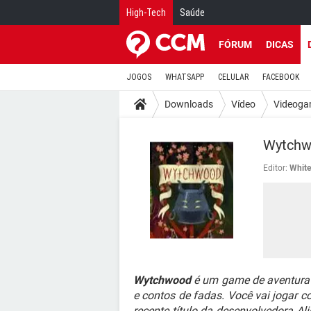
High-Tech
Saúde
FÓRUM
DICAS
JOGOS
WHATSAPP
CELULAR
FACEBOOK
Downloads
Vídeo
Videoga
Wytchw
Editor:
White
Wytchwood
é um game de aventura 
e contos de fadas. Você vai jogar co
recente título da desenvolvedora Al