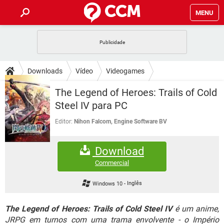
MENU
INÍCIO
JOGOS
WHATSAPP
DICAS
Downloads
Vídeo
Videogames
CELULAR
FACEBOOK
JOGOS
WHATSAPP
DOWNLOADS
The Legend of Heroes: Trails of Cold
OUTLOOK
EXCEL
CELULAR
FACEBOOK
Steel IV para PC
INSTAGRAM
JOGOS
GMAIL
WHATSAPP
FÓRUM
OUTLOOK
EXCEL
Editor:
Nihon Falcom, Engine Software BV
GUIA DE COMPRAS
CELULAR
FACEBOOK
INSTAGRAM
JOGOS
GMAIL
WHATSAPP
GLOSSÁRIO
OUTLOOK
EXCEL
Download
GUIA DE COMPRAS
CELULAR
FACEBOOK
INSTAGRAM
JOGOS
GMAIL
WHATSAPP
Commercial
OUTLOOK
EXCEL
GUIA DE COMPRAS
CELULAR
FACEBOOK
Windows 10
-
Inglês
INSTAGRAM
GMAIL
OUTLOOK
EXCEL
GUIA DE COMPRAS
The Legend of Heroes: Trails of Cold Steel IV
é um anime,
INSTAGRAM
GMAIL
JRPG em turnos com uma trama envolvente - o Império