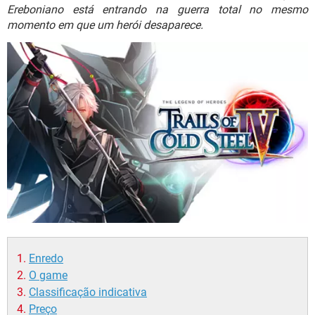
GUIA DE COMPRAS
Ereboniano está entrando na guerra total no mesmo
momento em que um herói desaparece.
Enredo
O game
Classificação indicativa
Preço