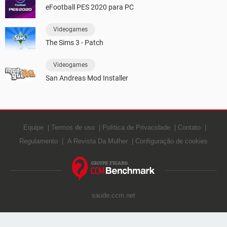
eFootball PES 2020 para PC
Videogames
The Sims 3 - Patch
Videogames
San Andreas Mod Installer
Equipe
Termos de uso
Política de Privacidade
Contato
Regulamento
A Revista Da Mulher
Configuração de cookies
saude.ccm.net