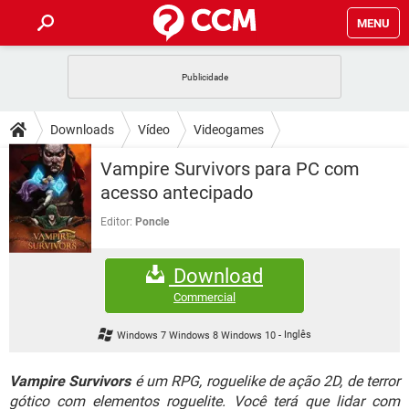
MENU
INÍCIO
JOGOS
WHATSAPP
DICAS
Downloads
Vídeo
Videogames
CELULAR
FACEBOOK
JOGOS
WHATSAPP
DOWNLOADS
Vampire Survivors para PC com
OUTLOOK
EXCEL
CELULAR
FACEBOOK
acesso antecipado
INSTAGRAM
JOGOS
GMAIL
WHATSAPP
FÓRUM
OUTLOOK
EXCEL
Editor:
Poncle
GUIA DE COMPRAS
CELULAR
FACEBOOK
INSTAGRAM
JOGOS
GMAIL
WHATSAPP
GLOSSÁRIO
OUTLOOK
EXCEL
Download
GUIA DE COMPRAS
CELULAR
FACEBOOK
INSTAGRAM
JOGOS
GMAIL
WHATSAPP
Commercial
OUTLOOK
EXCEL
GUIA DE COMPRAS
CELULAR
FACEBOOK
Windows 7 Windows 8 Windows 10
-
Inglês
INSTAGRAM
GMAIL
OUTLOOK
EXCEL
GUIA DE COMPRAS
Vampire Survivors
é um RPG, roguelike de ação 2D, de terror
INSTAGRAM
GMAIL
gótico com elementos roguelite. Você terá que lidar com