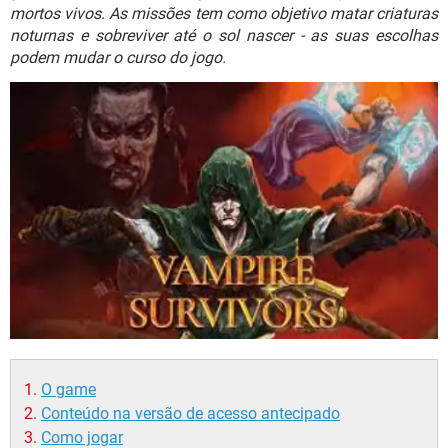
GUIA DE COMPRAS
mortos vivos. As missões tem como objetivo matar criaturas
noturnas e sobreviver até o sol nascer - as suas escolhas
podem mudar o curso do jogo.
O game
Conteúdo na versão de acesso antecipado
Como jogar