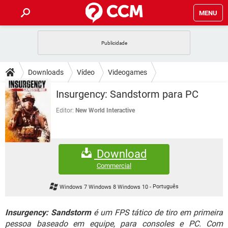
MENU
INÍCIO
JOGOS
WHATSAPP
DICAS
Downloads
Vídeo
Videogames
CELULAR
FACEBOOK
JOGOS
WHATSAPP
DOWNLOADS
Insurgency: Sandstorm para PC
OUTLOOK
EXCEL
CELULAR
FACEBOOK
INSTAGRAM
JOGOS
GMAIL
WHATSAPP
Editor:
New World Interactive
FÓRUM
OUTLOOK
EXCEL
GUIA DE COMPRAS
CELULAR
FACEBOOK
INSTAGRAM
JOGOS
GMAIL
WHATSAPP
GLOSSÁRIO
OUTLOOK
EXCEL
Download
GUIA DE COMPRAS
CELULAR
FACEBOOK
INSTAGRAM
JOGOS
GMAIL
WHATSAPP
Commercial
OUTLOOK
EXCEL
GUIA DE COMPRAS
CELULAR
FACEBOOK
Windows 7 Windows 8 Windows 10
-
Português
INSTAGRAM
GMAIL
OUTLOOK
EXCEL
GUIA DE COMPRAS
Insurgency: Sandstorm
é um FPS tático de tiro em primeira
INSTAGRAM
GMAIL
pessoa baseado em equipe, para consoles e PC. Com