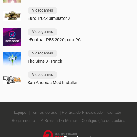
Videogames
Euro Truck Simulator 2
Videogames
eFootball PES 2020 para PC
Videogames
The Sims 3 - Patch
Videogames
San Andreas Mod Installer
Equipe
Termos de uso
Política de Privacidade
Contato
Regulamento
A Revista Da Mulher
Configuração de cookies