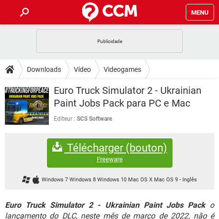
MENU
INÍCIO
JOGOS
WHATSAPP
DICAS
Downloads
Vídeo
Videogames
CELULAR
FACEBOOK
JOGOS
WHATSAPP
DOWNLOADS
Euro Truck Simulator 2 - Ukrainian
OUTLOOK
EXCEL
CELULAR
FACEBOOK
Paint Jobs Pack para PC e Mac
INSTAGRAM
JOGOS
GMAIL
WHATSAPP
FÓRUM
OUTLOOK
EXCEL
Editeur :
SCS Software
GUIA DE COMPRAS
CELULAR
FACEBOOK
INSTAGRAM
JOGOS
GMAIL
WHATSAPP
GLOSSÁRIO
OUTLOOK
EXCEL
Télécharger (bouton)
GUIA DE COMPRAS
CELULAR
FACEBOOK
INSTAGRAM
JOGOS
GMAIL
WHATSAPP
Freeware
OUTLOOK
EXCEL
GUIA DE COMPRAS
CELULAR
FACEBOOK
Windows 7 Windows 8 Windows 10 Mac OS X Mac OS 9
-
Inglês
INSTAGRAM
GMAIL
OUTLOOK
EXCEL
GUIA DE COMPRAS
Euro Truck Simulator 2 - Ukrainian Paint Jobs Pack
o
INSTAGRAM
GMAIL
lançamento do DLC, neste mês de março de 2022, não é