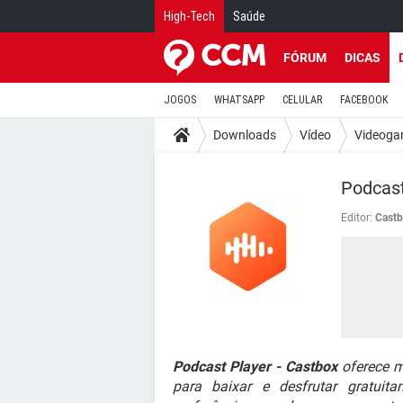
High-Tech
Saúde
FÓRUM
DICAS
JOGOS
WHATSAPP
CELULAR
FACEBOOK
Downloads
Vídeo
Videoga
Podcast
Editor:
Cast
Podcast Player - Castbox
oferece m
para baixar e desfrutar gratuit