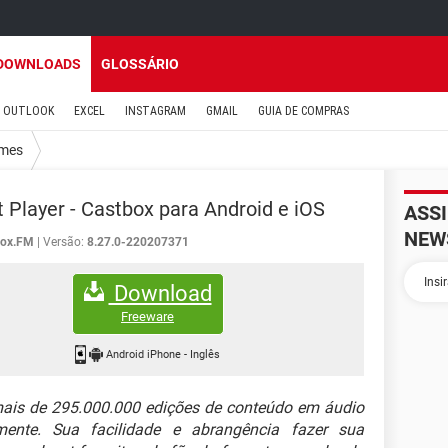
DOWNLOADS
GLOSSÁRIO
OUTLOOK
EXCEL
INSTAGRAM
GMAIL
GUIA DE COMPRAS
mes
 Player - Castbox para Android e iOS
ASS
NEW
box.FM
Versão:
8.27.0-220207371
Download
Freeware
Android iPhone
-
Inglês
ais de 295.000.000 edições de conteúdo em áudio
amente. Sua facilidade e abrangência fazer sua