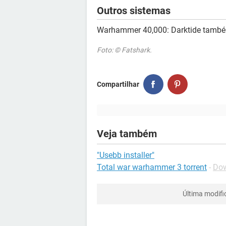
Outros sistemas
Warhammer 40,000: Darktide també
Foto: © Fatshark.
Compartilhar
Veja também
"Usebb installer"
Total war warhammer 3 torrent
-
Dow
Última modif