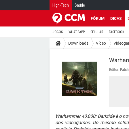
High-Tech
Saúde
FÓRUM
DICAS
JOGOS
WHATSAPP
CELULAR
FACEBOOK
Downloads
Vídeo
Videoga
Warham
Editor:
Fatsh
Warhammer 40,000: Darktide é o no
dos videogames. Do mesmo estúdio
capítulo Darktide promete instaur