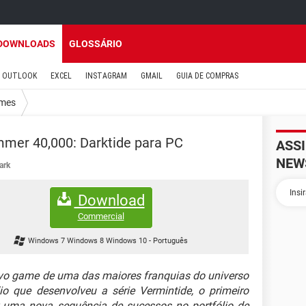
DOWNLOADS
GLOSSÁRIO
OUTLOOK
EXCEL
INSTAGRAM
GMAIL
GUIA DE COMPRAS
mes
mer 40,000: Darktide para PC
ASS
NEW
ark
Download
Commercial
Windows 7 Windows 8 Windows 10
-
Português
vo game de uma das maiores franquias do universo
 que desenvolveu a série Vermintide, o primeiro
ar uma nova sequência de sucessos no portfólio de