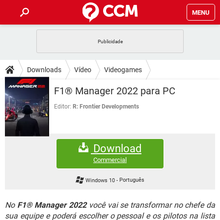
MENU
INÍCIO
JOGOS
WHATSAPP
DICAS
Downloads
Vídeo
Videogames
CELULAR
FACEBOOK
JOGOS
WHATSAPP
DOWNLOADS
F1® Manager 2022 para PC
OUTLOOK
EXCEL
CELULAR
FACEBOOK
INSTAGRAM
JOGOS
GMAIL
WHATSAPP
Editor:
R: Frontier Developments
FÓRUM
OUTLOOK
EXCEL
GUIA DE COMPRAS
CELULAR
FACEBOOK
INSTAGRAM
JOGOS
GMAIL
WHATSAPP
GLOSSÁRIO
OUTLOOK
EXCEL
Download
GUIA DE COMPRAS
CELULAR
FACEBOOK
INSTAGRAM
JOGOS
GMAIL
WHATSAPP
Commercial
OUTLOOK
EXCEL
GUIA DE COMPRAS
CELULAR
FACEBOOK
Windows 10
-
Português
INSTAGRAM
GMAIL
OUTLOOK
EXCEL
GUIA DE COMPRAS
No
F1® Manager 2022
você vai se transformar no chefe da
INSTAGRAM
GMAIL
sua equipe e poderá escolher o pessoal e os pilotos na lista