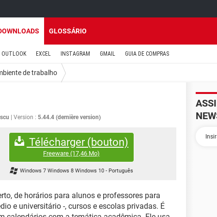
DOWNLOADS
GLOSSÁRIO
OUTLOOK
EXCEL
INSTAGRAM
GMAIL
GUIA DE COMPRAS
biente de trabalho
ASS
NEW
escu
Version :
5.44.4 (dernière version)
Télécharger (bouton)
Freeware
(17,46 Mo)
Windows 7 Windows 8 Windows 10
-
Português
rto, de horários para alunos e professores para
io e universitário -, cursos e escolas privadas. É
 calendários com a temática acadêmica. Ele usa