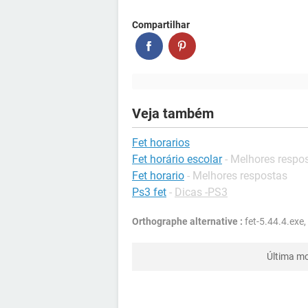
Compartilhar
Veja também
Fet horarios
Fet horário escolar
- Melhores respo
Fet horario
- Melhores respostas
Ps3 fet
-
Dicas -PS3
Orthographe alternative :
fet-5.44.4.exe,
Última mo