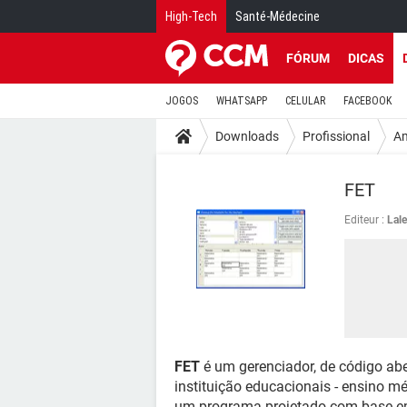
High-Tech
Santé-Médecine
FÓRUM
DICAS
JOGOS
WHATSAPP
CELULAR
FACEBOOK
Downloads
Profissional
Am
FET
Editeur :
Lal
FET
é um gerenciador, de código abe
instituição educacionais - ensino méd
um programa projetado com base em