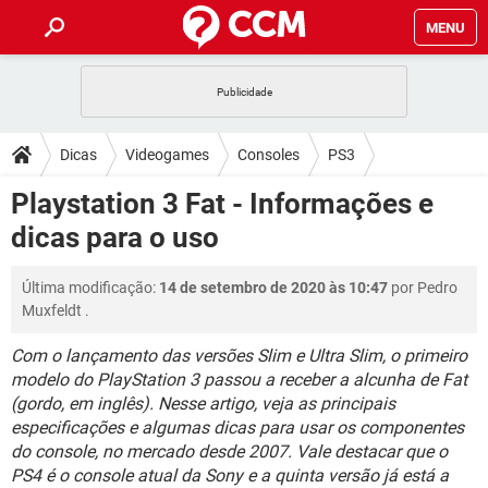
MENU
INÍCIO
JOGOS
WHATSAPP
DICAS
Dicas
Videogames
Consoles
PS3
CELULAR
FACEBOOK
JOGOS
WHATSAPP
DOWNLOADS
Playstation 3 Fat - Informações e
OUTLOOK
EXCEL
CELULAR
FACEBOOK
dicas para o uso
INSTAGRAM
JOGOS
GMAIL
WHATSAPP
FÓRUM
OUTLOOK
EXCEL
GUIA DE COMPRAS
CELULAR
FACEBOOK
Última modificação:
14 de setembro de 2020 às 10:47
por
Pedro
INSTAGRAM
JOGOS
GMAIL
WHATSAPP
GLOSSÁRIO
OUTLOOK
Muxfeldt
.
EXCEL
GUIA DE COMPRAS
CELULAR
FACEBOOK
INSTAGRAM
JOGOS
GMAIL
WHATSAPP
Com o lançamento das versões Slim e Ultra Slim, o primeiro
OUTLOOK
EXCEL
modelo do PlayStation 3 passou a receber a alcunha de Fat
GUIA DE COMPRAS
CELULAR
FACEBOOK
(gordo, em inglês). Nesse artigo, veja as principais
INSTAGRAM
GMAIL
OUTLOOK
EXCEL
especificações e algumas dicas para usar os componentes
GUIA DE COMPRAS
do console, no mercado desde 2007. Vale destacar que o
INSTAGRAM
GMAIL
PS4 é o console atual da Sony e a quinta versão já está a