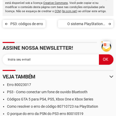
está disponível sob a licença
Creative Commons
. Você pode copiar e/ou
modificar o conteúdo desta página com base nas condições estipuladas pela
licença. Não se esqueça de creditar o
CCM
(
br.ccm.net
) ao utilizar este artigo.
PS3: códigos de erro
O sistema PlayStation 3
não consegue ler o disco
ASSINE NOSSA NEWSLETTER!
VEJA TAMBÉM
Erro 80023017
PS3 - Como conectar um fone de ouvido Bluetooth
Códigos GTA 5 para PS4, PS5, Xbox One e Xbox Series
Como resolver o erro de código 80710723 na PlayStation
O porque do erro da PSN do PS3 erro 80010519