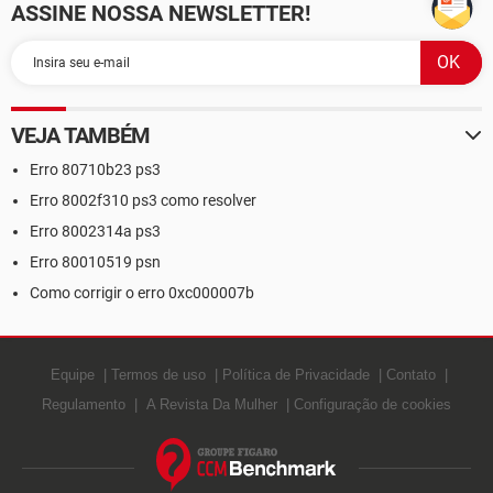
ASSINE NOSSA NEWSLETTER!
VEJA TAMBÉM
Erro 80710b23 ps3
Erro 8002f310 ps3 como resolver
Erro 8002314a ps3
Erro 80010519 psn
Como corrigir o erro 0xc000007b
Equipe
Termos de uso
Política de Privacidade
Contato
Regulamento
A Revista Da Mulher
Configuração de cookies