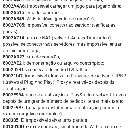
8002A4A6
: impossível carregar um jogo para jogar online;
8002A515
: erro de conexão;
8002A548
: Wi-Fi instável (perda de conexão);
8002A705
: impossível conectar ao servidor (verificar as
portas);
8002A71A
: erro de NAT (Network Adress Translation),
possível se conectar aos servidores, mas impossível entrar
ou iniciar um jogo;
8002AD23
: erro de conexão;
8002AE21
: demonstração ou arquivo corrompido;
8002B241
: a conexão de áudio DVI falhou;
8002f147
: impossível atualizar o
firmware
, desativar o UPNP
(Universal Plug And Play), Proxy e reativá-los depois da
atualização;
8002F994
: erro de atualização, a PlayStation Network travou
depois de um grande número de pedidos, tentar mais tarde;
8002F997
: falha para instalar uma atualização por mídia
externa (arquivo corrompido);
8003051E
: impossível salvar uma partida;
8013013D
: erro de conexão, sinal fraco do Wi-Fi ou erro de