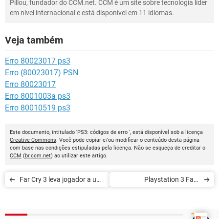
Pillou, fundador do CCM.net. CCM é um site sobre tecnologia líder
em nível internacional e está disponível em 11 idiomas.
Veja também
Erro 80023017 ps3
Erro (80023017) PSN
Erro 80023017
Erro 8001003a ps3
Erro 80010519 ps3
Este documento, intitulado 'PS3: códigos de erro ', está disponível sob a licença
Creative Commons
. Você pode copiar e/ou modificar o conteúdo desta página
com base nas condições estipuladas pela licença. Não se esqueça de creditar o
CCM
(
br.ccm.net
) ao utilizar este artigo.
Far Cry 3 leva jogador a um
Playstation 3 Fat -
cenário de mundo aberto
Informações e dicas para o
uso