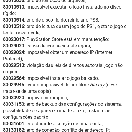
80010036
: erro de remoção de arquivos;
80010510
: impossível executar o jogo instalado no disco
rígido;
80010514
: erro de disco rígido, reiniciar o PS3;
80010516
: erro de leitura de um jogo de PS1, ejetar o jogo e
tentar novamente;
80023017
: PlayStation Store está em manutenção;
80029020
: causa desconhecida até agora;
80029024
: impossível obter um endereço IP (Internet
Protocol);
80029513
: violação das leis de direitos autorais, jogo não
original;
80029564
: impossível instalar o jogo baixado.
80029945
: leitura impossível de um filme
Blu-ray
(deve
tratar-se de uma cópia);
80030920
: arquivo corrompido;
80031150
: erro de backup das configurações do sistema,
possibilidade de aparecer uma tela azul, restaure as
configurações padrão;
80031601
: erro durante a criação de uma conta;
80130182
: erro de conexão, conflito de endereço IP;