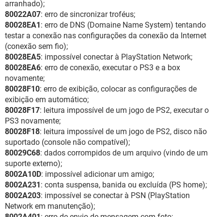
arranhado);
80022A07
: erro de sincronizar troféus;
80028EA1
: erro de DNS (Domaine Name System) tentando
testar a conexão nas configurações da conexão da Internet
(conexão sem fio);
80028EA5
: impossível conectar à PlayStation Network;
80028EA6
: erro de conexão, executar o PS3 e a box
novamente;
80028F10
: erro de exibição, colocar as configurações de
exibição em automático;
80028F17
: leitura impossível de um jogo de PS2, executar o
PS3 novamente;
80028F18
: leitura impossível de um jogo de PS2, disco não
suportado (console não compatível);
80029C68
: dados corrompidos de um arquivo (vindo de um
suporte externo);
8002A10D
: impossível adicionar um amigo;
8002A231
: conta suspensa, banida ou excluída (PS home);
8002A203
: impossível se conectar à PSN (PlayStation
Network em manutenção);
8002A401
: erro de envio de mensagem com foto;