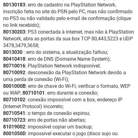
80130183
: erro de cadastro na PlayStation Network,
inscrição feita no site do PSN pelo PC, mas não confirmado
no PS3 ou não validado pelo e-mail de confirmação (clique
no link recebido);
80130203
: PS3 conectada à internet, mas não à PlayStation
Network, abra as portas da sua box TCP 80,443,5223 e UDP
3478,3479,3658;
8013030
: erro do sistema, a atualização falhou;
80410418
: erro de DNS (Domaine Name System);
80710016
: PlayStation Network indisponível;
80710092
: desconexão da PlayStation Network devido a
uma perda de conexão (Wi-Fi);
8001000B
: erro de chave do Wi-Fi, verificar o formato, WEP
ou WAP;
80710101
: erro durante a conexão;
80710102
: conexão impossível com a box, endereço IP
(Internet Protocol) incorreto;
80710541
: o tempo de conexão expirou;
80710723
: erro de portas não abertas;
81019002
: impossível copiar um backup;
8001050D
: impossível executar o jogo (disco sujo ou