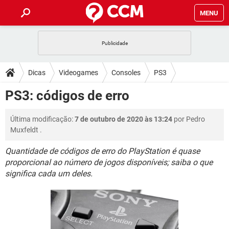
MENU
INÍCIO
JOGOS
WHATSAPP
DICAS
Dicas
Videogames
Consoles
PS3
CELULAR
FACEBOOK
JOGOS
WHATSAPP
DOWNLOADS
PS3: códigos de erro
OUTLOOK
EXCEL
CELULAR
FACEBOOK
INSTAGRAM
JOGOS
GMAIL
WHATSAPP
FÓRUM
Última modificação:
7 de outubro de 2020 às 13:24
por
Pedro
OUTLOOK
EXCEL
GUIA DE COMPRAS
CELULAR
FACEBOOK
Muxfeldt
.
INSTAGRAM
JOGOS
GMAIL
WHATSAPP
GLOSSÁRIO
OUTLOOK
EXCEL
Quantidade de códigos de erro do PlayStation é quase
GUIA DE COMPRAS
CELULAR
FACEBOOK
proporcional ao número de jogos disponíveis; saiba o que
INSTAGRAM
JOGOS
GMAIL
WHATSAPP
OUTLOOK
EXCEL
significa cada um deles.
GUIA DE COMPRAS
CELULAR
FACEBOOK
INSTAGRAM
GMAIL
OUTLOOK
EXCEL
GUIA DE COMPRAS
INSTAGRAM
GMAIL