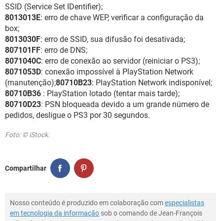
SSID (Service Set IDentifier);
8013013E
: erro de chave WEP, verificar a configuração da
box;
8013030F
: erro de SSID, sua difusão foi desativada;
807101FF
: erro de DNS;
8071040C
: erro de conexão ao servidor (reiniciar o PS3);
8071053D
: conexão impossível à PlayStation Network
(manutenção);
80710B23
: PlayStation Network indisponível;
80710B36
: PlayStation lotado (tentar mais tarde);
80710D23
: PSN bloqueada devido a um grande número de
pedidos, desligue o PS3 por 30 segundos.
Foto: © iStock.
Compartilhar
Nosso conteúdo é produzido em colaboração com
especialistas
em tecnologia da informação
sob o comando de Jean-François