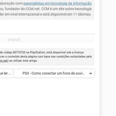
laboração com
especialistas em tecnologia da informação
ou, fundador do CCM.net. CCM é um site sobre tecnologia
íder em nível internacional e está disponível em 11 idiomas.
de código 80710723 na PlayStation', está disponível sob a licença
icar o conteúdo desta página com base nas condições estipuladas pela
cm.net
) ao utilizar este artigo.
e ler o
PS3 - Como conectar um fone de ouvido
Bluetooth