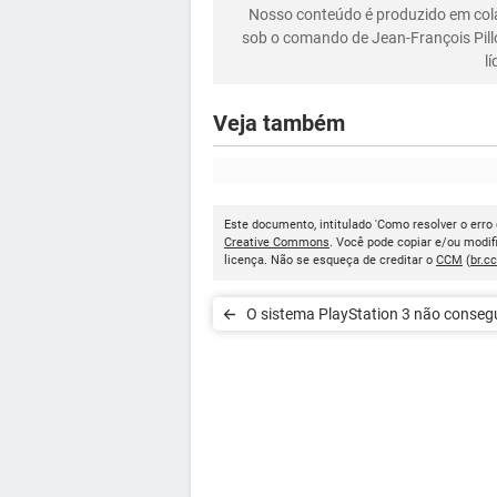
Nosso conteúdo é produzido em co
sob o comando de Jean-François Pill
l
Veja também
Este documento, intitulado 'Como resolver o erro 
Creative Commons
. Você pode copiar e/ou modif
licença. Não se esqueça de creditar o
CCM
(
br.c
O sistema PlayStation 3 não consegu
disco