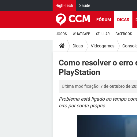
High-Tech
Saúde
FÓRUM
DICAS
JOGOS
WHATSAPP
CELULAR
FACEBOOK
Dicas
Videogames
Consol
Como resolver o erro
PlayStation
Última modificação:
7 de outubro de 20
Problema está ligado ao tempo cone
erro por conta própria.