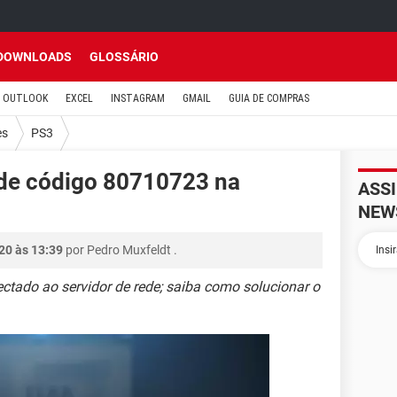
DOWNLOADS
GLOSSÁRIO
OUTLOOK
EXCEL
INSTAGRAM
GMAIL
GUIA DE COMPRAS
es
PS3
 de código 80710723 na
ASS
NEW
20 às 13:39
por
Pedro Muxfeldt
.
ctado ao servidor de rede; saiba como solucionar o