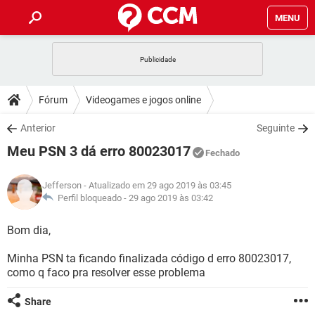
MENU
INÍCIO
JOGOS
WHATSAPP
DICAS
Fórum
Videogames e jogos online
CELULAR
FACEBOOK
JOGOS
WHATSAPP
DOWNLOADS
Anterior
Seguinte
OUTLOOK
EXCEL
CELULAR
FACEBOOK
Meu PSN 3 dá erro 80023017
INSTAGRAM
JOGOS
GMAIL
WHATSAPP
Fechado
FÓRUM
OUTLOOK
EXCEL
GUIA DE COMPRAS
CELULAR
FACEBOOK
Jefferson
- Atualizado em 29 ago 2019 às 03:45
INSTAGRAM
JOGOS
GMAIL
WHATSAPP
GLOSSÁRIO
Perfil bloqueado -
29 ago 2019 às 03:42
OUTLOOK
EXCEL
GUIA DE COMPRAS
CELULAR
FACEBOOK
INSTAGRAM
JOGOS
GMAIL
WHATSAPP
Bom dia,
OUTLOOK
EXCEL
GUIA DE COMPRAS
CELULAR
FACEBOOK
Minha PSN ta ficando finalizada código d erro 80023017,
INSTAGRAM
GMAIL
como q faco pra resolver esse problema
OUTLOOK
EXCEL
GUIA DE COMPRAS
INSTAGRAM
GMAIL
Share