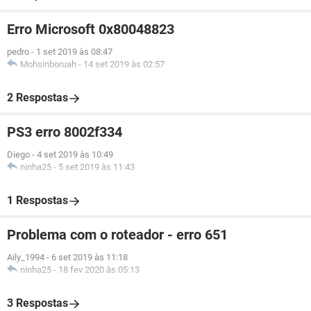
Erro Microsoft 0x80048823
pedro
-
1 set 2019 às 08:47
Mohsinboruah
-
14 set 2019 às 02:57
2 Respostas
PS3 erro 8002f334
Diego
-
4 set 2019 às 10:49
ninha25
-
5 set 2019 às 11:43
1 Respostas
Problema com o roteador - erro 651
Aily_1994
-
6 set 2019 às 11:18
ninha25
-
18 fev 2020 às 05:13
3 Respostas