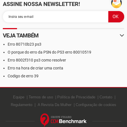
ASSINE NOSSA NEWSLETTER!
VEJA TAMBÉM
Erro 80710b23 ps3
O porque do erro da PSN do PS3 erro 80010519
Erro 8002f310 ps3 como resolver
Erro na hora de criar uma conta
Codigo de erro 39
Equipe
Termos de uso
Política de Privacidade
Contato
Regulamento
A Revista Da Mulher
Configuração de cookies