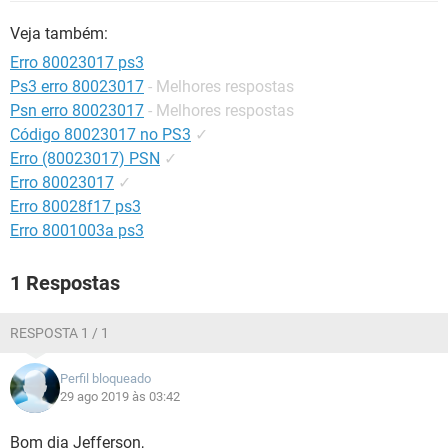
GUIA DE COMPRAS
Veja também:
Erro 80023017 ps3
Ps3 erro 80023017
- Melhores respostas
Psn erro 80023017
- Melhores respostas
Código 80023017 no PS3
✓
Erro (80023017) PSN
✓
Erro 80023017
✓
Erro 80028f17 ps3
Erro 8001003a ps3
1 Respostas
RESPOSTA 1 / 1
Perfil bloqueado
29 ago 2019 às 03:42
Bom dia Jefferson,