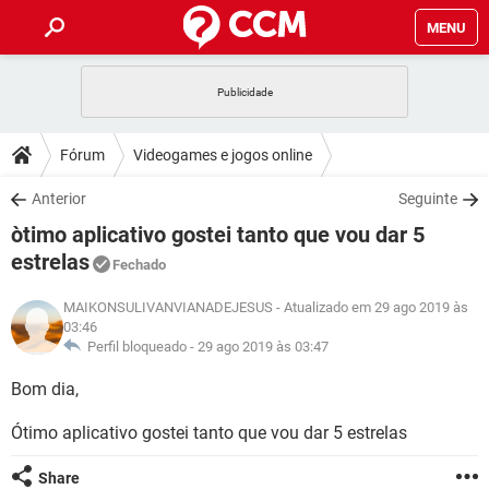
MENU
INÍCIO
JOGOS
WHATSAPP
DICAS
Fórum
Videogames e jogos online
CELULAR
FACEBOOK
JOGOS
WHATSAPP
DOWNLOADS
Anterior
Seguinte
OUTLOOK
EXCEL
CELULAR
FACEBOOK
òtimo aplicativo gostei tanto que vou dar 5
INSTAGRAM
JOGOS
GMAIL
WHATSAPP
FÓRUM
OUTLOOK
EXCEL
estrelas
Fechado
GUIA DE COMPRAS
CELULAR
FACEBOOK
INSTAGRAM
JOGOS
GMAIL
WHATSAPP
GLOSSÁRIO
MAIKONSULIVANVIANADEJESUS
- Atualizado em 29 ago 2019 às
OUTLOOK
EXCEL
03:46
GUIA DE COMPRAS
CELULAR
FACEBOOK
Perfil bloqueado -
29 ago 2019 às 03:47
INSTAGRAM
JOGOS
GMAIL
WHATSAPP
OUTLOOK
EXCEL
GUIA DE COMPRAS
CELULAR
FACEBOOK
Bom dia,
INSTAGRAM
GMAIL
OUTLOOK
EXCEL
Ótimo aplicativo gostei tanto que vou dar 5 estrelas
GUIA DE COMPRAS
INSTAGRAM
GMAIL
Share