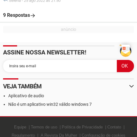
Selena
-
25 ago 2022 às 21:50
9 Respostas
ASSINE NOSSA NEWSLETTER!
VEJA TAMBÉM
Aplicativo de audio
Não é um aplicativo win32 válido windows 7
Equipe
Termos de uso
Política de Privacidade
Contato
Regulamento
A Revista Da Mulher
Configuração de cookies