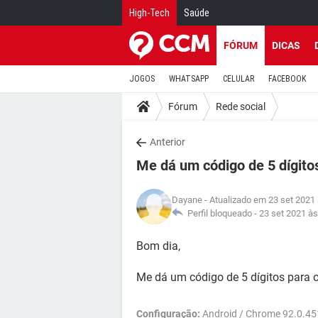
High-Tech
Saúde
FÓRUM
DICAS
JOGOS
WHATSAPP
CELULAR
FACEBOOK
Fórum
Rede social
Anterior
Me dá um código de 5 dígito
Dayane
- Atualizado em 23 set 2021
Perfil bloqueado -
23 set 2021 às
Bom dia,
Me dá um código de 5 dígitos para 
Configuração:
Android / Chrome 92.0.4