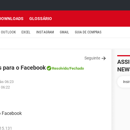
DOWNLOADS
GLOSSÁRIO
OUTLOOK
EXCEL
INSTAGRAM
GMAIL
GUIA DE COMPRAS
Seguinte
ASS
s para o Facebook
NEW
Resolvido
/Fechado
 às 06:23
 06:22
o Facebook
515.131