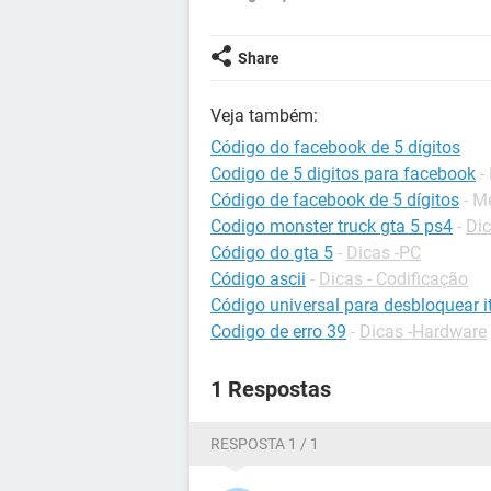
Share
Veja também:
Código do facebook de 5 dígitos
Codigo de 5 digitos para facebook
-
Código de facebook de 5 dígitos
- M
Codigo monster truck gta 5 ps4
-
Dic
Código do gta 5
-
Dicas -PC
Código ascii
-
Dicas - Codificação
Código universal para desbloquear it
Codigo de erro 39
-
Dicas -Hardware
1 Respostas
RESPOSTA 1 / 1