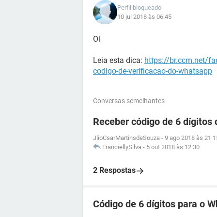
Perfil bloqueado
10 jul 2018 às 06:45
Oi
Leia esta dica:
https://br.ccm.net/f
codigo-de-verificacao-do-whatsapp
Conversas semelhantes
Receber código de 6 dígitos
JlioCsarMartinsdeSouza
-
9 ago 2018 às 21:1
FranciellySilva
-
5 out 2018 às 12:30
2 Respostas
Código de 6 dígitos para o 