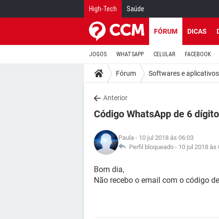
High-Tech
Saúde
FÓRUM
DICAS
JOGOS
WHATSAPP
CELULAR
FACEBOOK
Fórum
Softwares e aplicativos
Anterior
Código WhatsApp de 6 dígit
Paula
- 10 jul 2018 às 06:03
Perfil bloqueado -
10 jul 2018 às
Bom dia,
Não recebo o email com o código de 