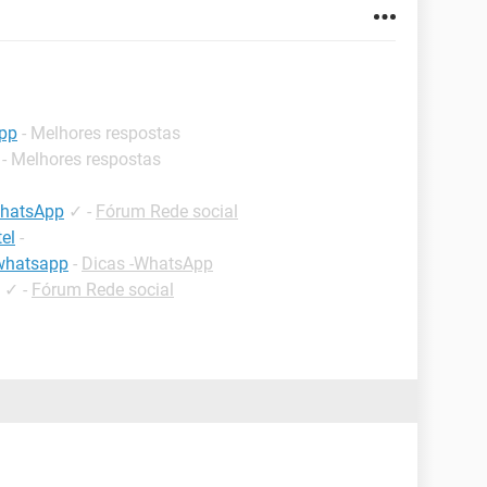
app
- Melhores respostas
- Melhores respostas
 WhatsApp
✓
-
Fórum Rede social
el
-
 whatsapp
-
Dicas -WhatsApp
✓
-
Fórum Rede social