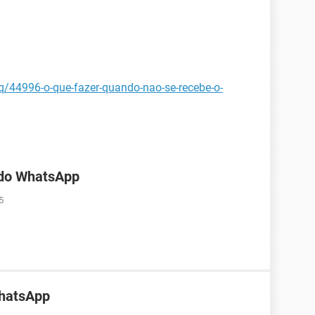
aq/44996-o-que-fazer-quando-nao-se-recebe-o-
 do WhatsApp
5
WhatsApp