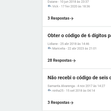
Daiane
-
10 jun 2018 às 23:37
Vick
-
17 fev 2020 às 18:36
3 Respostas
Obter o código de 6 dígitos
Lidiane
-
25 abr 2018 às 14:46
Maricelia
-
22 abr 2023 às 21:01
28 Respostas
Não recebi o código de seis
Samanta Alvarenga
-
4 nov 2017 às 14:27
ninha25
-
15 set 2018 às 04:14
3 Respostas