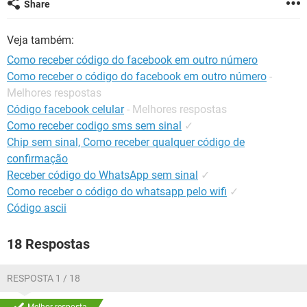
Share
GUIA DE COMPRAS
Veja também:
Como receber código do facebook em outro número
Como receber o código do facebook em outro número
-
Melhores respostas
Código facebook celular
- Melhores respostas
Como receber codigo sms sem sinal
✓
Chip sem sinal, Como receber qualquer código de
confirmação
Receber código do WhatsApp sem sinal
✓
Como receber o código do whatsapp pelo wifi
✓
Código ascii
18 Respostas
RESPOSTA 1 / 18