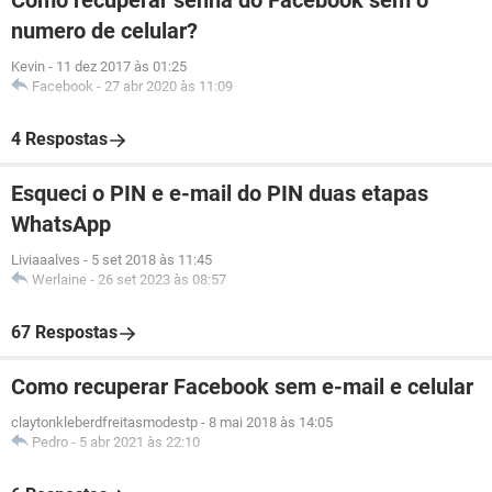
Como recuperar senha do Facebook sem o
numero de celular?
Kevin
-
11 dez 2017 às 01:25
Facebook
-
27 abr 2020 às 11:09
4 Respostas
Esqueci o PIN e e-mail do PIN duas etapas
WhatsApp
Liviaaalves
-
5 set 2018 às 11:45
Werlaine
-
26 set 2023 às 08:57
67 Respostas
Como recuperar Facebook sem e-mail e celular
claytonkleberdfreitasmodestp
-
8 mai 2018 às 14:05
Pedro
-
5 abr 2021 às 22:10