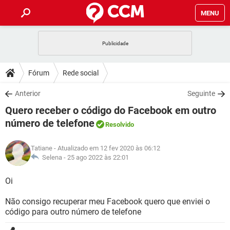
MENU
INÍCIO
JOGOS
WHATSAPP
DICAS
Fórum
Rede social
CELULAR
FACEBOOK
JOGOS
WHATSAPP
DOWNLOADS
Anterior
Seguinte
OUTLOOK
EXCEL
CELULAR
FACEBOOK
Quero receber o código do Facebook em outro
INSTAGRAM
JOGOS
GMAIL
WHATSAPP
FÓRUM
OUTLOOK
EXCEL
número de telefone
Resolvido
GUIA DE COMPRAS
CELULAR
FACEBOOK
INSTAGRAM
JOGOS
GMAIL
WHATSAPP
GLOSSÁRIO
OUTLOOK
EXCEL
Tatiane
- Atualizado em 12 fev 2020 às 06:12
GUIA DE COMPRAS
CELULAR
FACEBOOK
Selena -
25 ago 2022 às 22:01
INSTAGRAM
JOGOS
GMAIL
WHATSAPP
OUTLOOK
EXCEL
Oi
GUIA DE COMPRAS
CELULAR
FACEBOOK
INSTAGRAM
GMAIL
OUTLOOK
EXCEL
Não consigo recuperar meu Facebook quero que enviei o
GUIA DE COMPRAS
código para outro número de telefone
INSTAGRAM
GMAIL