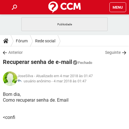
MENU
INÍCIO
JOGOS
WHATSAPP
DICAS
Fórum
Rede social
CELULAR
FACEBOOK
JOGOS
WHATSAPP
DOWNLOADS
Anterior
Seguinte
OUTLOOK
EXCEL
CELULAR
FACEBOOK
Recuperar senha de e-mail
INSTAGRAM
JOGOS
GMAIL
WHATSAPP
Fechado
FÓRUM
OUTLOOK
EXCEL
GUIA DE COMPRAS
CELULAR
FACEBOOK
JoseSilva
- Atualizado em 4 mar 2018 às 01:47
INSTAGRAM
JOGOS
GMAIL
WHATSAPP
GLOSSÁRIO
usuário anônimo -
4 mar 2018 às 01:47
OUTLOOK
EXCEL
GUIA DE COMPRAS
CELULAR
FACEBOOK
INSTAGRAM
JOGOS
GMAIL
WHATSAPP
Bom dia,
OUTLOOK
EXCEL
Como recuperar senha de. Email
GUIA DE COMPRAS
CELULAR
FACEBOOK
INSTAGRAM
GMAIL
OUTLOOK
EXCEL
GUIA DE COMPRAS
<confi
INSTAGRAM
GMAIL