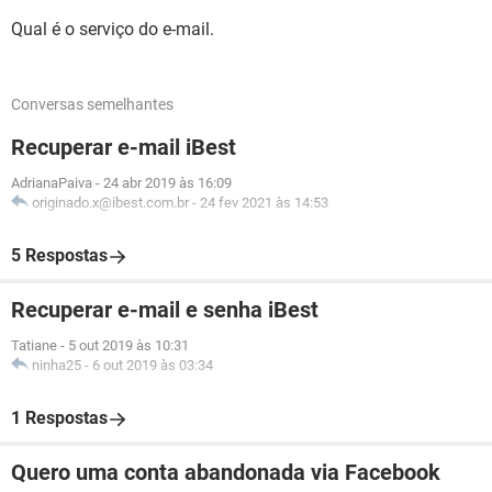
Qual é o serviço do e-mail.
Conversas semelhantes
Recuperar e-mail iBest
AdrianaPaiva
-
24 abr 2019 às 16:09
originado.x@ibest.com.br
-
24 fev 2021 às 14:53
5 Respostas
Recuperar e-mail e senha iBest
Tatiane
-
5 out 2019 às 10:31
ninha25
-
6 out 2019 às 03:34
1 Respostas
Quero uma conta abandonada via Facebook