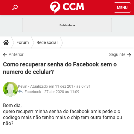
MENU
INÍCIO
JOGOS
WHATSAPP
DICAS
Fórum
Rede social
CELULAR
FACEBOOK
JOGOS
WHATSAPP
DOWNLOADS
Anterior
Seguinte
OUTLOOK
EXCEL
CELULAR
FACEBOOK
Como recuperar senha do Facebook sem o
INSTAGRAM
JOGOS
GMAIL
WHATSAPP
FÓRUM
OUTLOOK
EXCEL
numero de celular?
GUIA DE COMPRAS
CELULAR
FACEBOOK
INSTAGRAM
JOGOS
GMAIL
WHATSAPP
GLOSSÁRIO
OUTLOOK
EXCEL
Kevin
- Atualizado em 11 dez 2017 às 07:31
GUIA DE COMPRAS
CELULAR
FACEBOOK
Facebook -
27 abr 2020 às 11:09
INSTAGRAM
JOGOS
GMAIL
WHATSAPP
OUTLOOK
EXCEL
Bom dia,
GUIA DE COMPRAS
CELULAR
FACEBOOK
INSTAGRAM
GMAIL
quero recuperr minha senha do facebook amis pede o o
OUTLOOK
EXCEL
codiogo mais não tenho mais o chip tem outra forma ou
GUIA DE COMPRAS
não?
INSTAGRAM
GMAIL