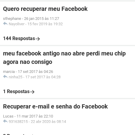
Quero recuperar meu Facebook
sthephane
-
26 jan 2015 às 11:27
Nayoliver
-
15 fev 2019 às 19:32
144 Respostas
meu facebook antigo nao abre perdi meu chip
agora nao consigo
marcia
-
17 set 2017 às 04:26
ninha25
-
17 set 2017 às 04:28
1 Respostas
Recuperar e-mail e senha do Facebook
Lucas
-
11 mar 2017 às 22:10
931638215
-
22 abr 2020 às 08:14