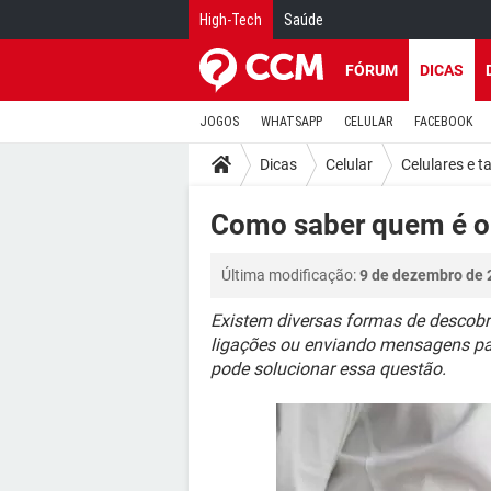
High-Tech
Saúde
FÓRUM
DICAS
JOGOS
WHATSAPP
CELULAR
FACEBOOK
Dicas
Celular
Celulares e t
Como saber quem é o
Última modificação:
9 de dezembro de 
Existem diversas formas de descobr
ligações ou enviando mensagens par
pode solucionar essa questão.