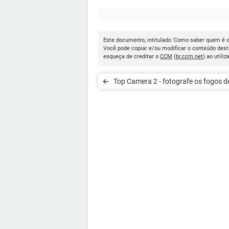
Este documento, intitulado 'Como saber quem é o 
Você pode copiar e/ou modificar o conteúdo dest
esqueça de creditar o
CCM
(
br.ccm.net
) ao utiliz
Top Camera 2 - fotografe os fogos d
artifícios do Réveillon