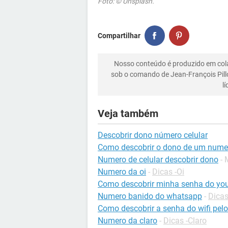
Foto: © Unsplash.
Compartilhar
Nosso conteúdo é produzido em co
sob o comando de Jean-François Pill
l
Veja também
Descobrir dono número celular
Como descobrir o dono de um numer
Numero de celular descobrir dono
- 
Numero da oi
-
Dicas -Oi
Como descobrir minha senha do yo
Numero banido do whatsapp
-
Dica
Como descobrir a senha do wifi pelo
Numero da claro
-
Dicas -Claro