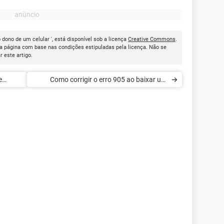
dono de um celular ', está disponível sob a licença
Creative Commons
.
a página com base nas condições estipuladas pela licença. Não se
ar este artigo.
e
Como corrigir o erro 905 ao baixar um
aplicativo no seu Android