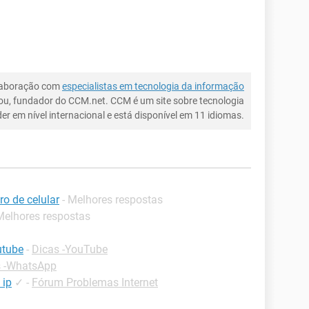
laboração com
especialistas em tecnologia da informação
ou, fundador do CCM.net. CCM é um site sobre tecnologia
íder em nível internacional e está disponível em 11 idiomas.
o de celular
- Melhores respostas
Melhores respostas
utube
-
Dicas -YouTube
s -WhatsApp
 ip
✓
-
Fórum Problemas Internet