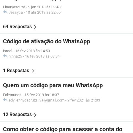
Linaryasouza
-
9 jan 2018 às 09:43
Jessyca
-
10 abr 2019 às 22:05
64 Respostas
Código de ativação do WhatsApp
israel
-
15 fev 2018 às 14:53
ninha25
-
16 fev 2018 às 03:34
1 Respostas
Quero um código para meu WhatsApp
Fabynunes
-
15 fev 2019 às 18:37
edyllennydacruzsilva@gmail.com
-
9 fev 2021 às 21:03
12 Respostas
Como obter o código para acessar a conta do