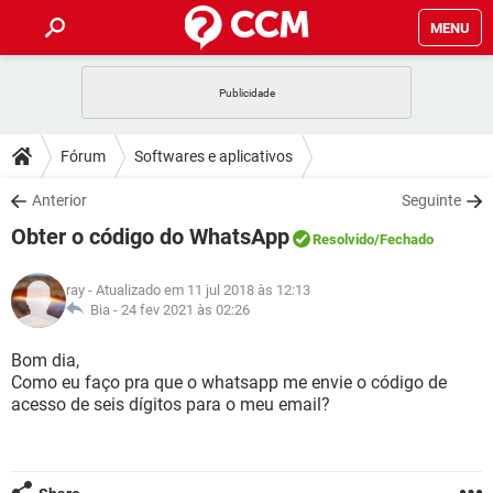
MENU
INÍCIO
JOGOS
WHATSAPP
DICAS
Fórum
Softwares e aplicativos
CELULAR
FACEBOOK
JOGOS
WHATSAPP
DOWNLOADS
Anterior
Seguinte
OUTLOOK
EXCEL
CELULAR
FACEBOOK
Obter o código do WhatsApp
INSTAGRAM
JOGOS
GMAIL
WHATSAPP
Resolvido
/Fechado
FÓRUM
OUTLOOK
EXCEL
GUIA DE COMPRAS
CELULAR
FACEBOOK
ray
- Atualizado em 11 jul 2018 às 12:13
INSTAGRAM
JOGOS
GMAIL
WHATSAPP
GLOSSÁRIO
Bia -
24 fev 2021 às 02:26
OUTLOOK
EXCEL
GUIA DE COMPRAS
CELULAR
FACEBOOK
INSTAGRAM
JOGOS
GMAIL
WHATSAPP
Bom dia,
OUTLOOK
EXCEL
Como eu faço pra que o whatsapp me envie o código de
GUIA DE COMPRAS
CELULAR
FACEBOOK
acesso de seis dígitos para o meu email?
INSTAGRAM
GMAIL
OUTLOOK
EXCEL
GUIA DE COMPRAS
INSTAGRAM
GMAIL