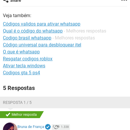
Share
GUIA DE COMPRAS
Veja também:
Códigos validos para ativar whatsapp
Qual é o código do whatsapp
- Melhores respostas
Codigo brasil whatsapp
- Melhores respostas
Código universal para desbloquear itel
O que é whatsapp
Resgatar codigos roblox
Ativar tecla windows
Codigos gta 5 ps4
5 Respostas
RESPOSTA 1 / 5
Melhor resposta
Bruna de França
1.338