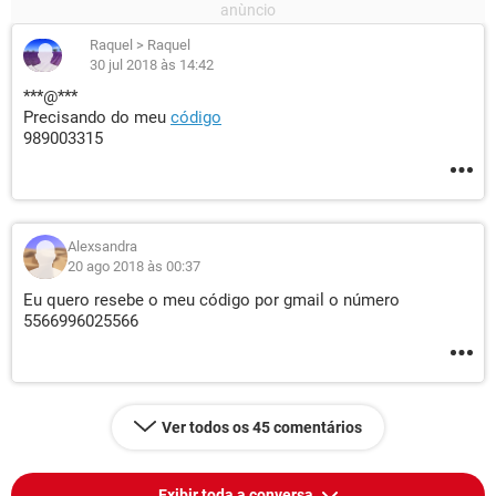
Raquel
>
Raquel
30 jul 2018 às 14:42
***@***
Precisando do meu
código
989003315
Alexsandra
20 ago 2018 às 00:37
Eu quero resebe o meu código por gmail o número
5566996025566
Ver todos os 45 comentários
Exibir toda a conversa