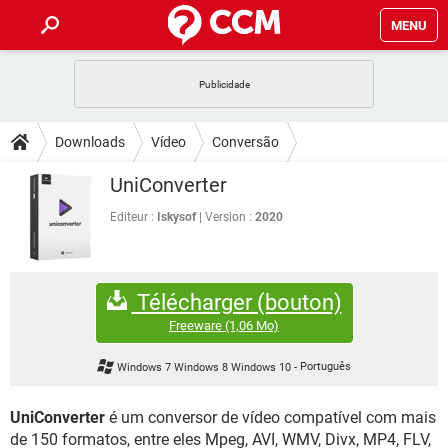
MENU
INÍCIO
JOGOS
WHATSAPP
DICAS
Downloads
Vídeo
Conversão
CELULAR
FACEBOOK
JOGOS
WHATSAPP
DOWNLOADS
UniConverter
OUTLOOK
EXCEL
CELULAR
FACEBOOK
INSTAGRAM
JOGOS
GMAIL
WHATSAPP
Editeur :
Iskysof
Version :
2020
FÓRUM
OUTLOOK
EXCEL
GUIA DE COMPRAS
CELULAR
FACEBOOK
INSTAGRAM
JOGOS
GMAIL
WHATSAPP
GLOSSÁRIO
OUTLOOK
EXCEL
Télécharger (bouton)
GUIA DE COMPRAS
CELULAR
FACEBOOK
INSTAGRAM
JOGOS
GMAIL
WHATSAPP
Freeware
(1,06 Mo)
OUTLOOK
EXCEL
GUIA DE COMPRAS
CELULAR
FACEBOOK
Windows 7 Windows 8 Windows 10
-
Português
INSTAGRAM
GMAIL
OUTLOOK
EXCEL
GUIA DE COMPRAS
UniConverter
é um conversor de vídeo compatível com mais
INSTAGRAM
GMAIL
de 150 formatos, entre eles Mpeg, AVI, WMV, Divx, MP4, FLV,