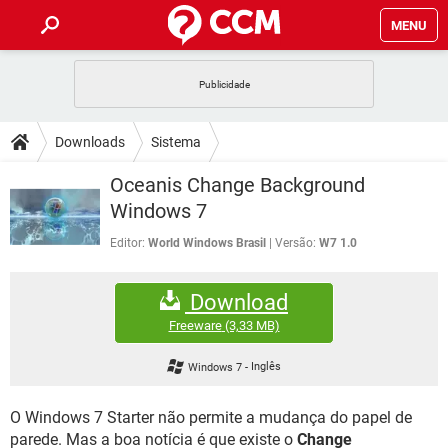
MENU
INÍCIO
JOGOS
WHATSAPP
DICAS
Downloads
Sistema
CELULAR
FACEBOOK
JOGOS
WHATSAPP
DOWNLOADS
Oceanis Change Background
OUTLOOK
EXCEL
CELULAR
FACEBOOK
Windows 7
INSTAGRAM
JOGOS
GMAIL
WHATSAPP
FÓRUM
OUTLOOK
EXCEL
Editor:
World Windows Brasil
Versão:
W7 1.0
GUIA DE COMPRAS
CELULAR
FACEBOOK
INSTAGRAM
JOGOS
GMAIL
WHATSAPP
GLOSSÁRIO
OUTLOOK
EXCEL
Download
GUIA DE COMPRAS
CELULAR
FACEBOOK
INSTAGRAM
JOGOS
GMAIL
WHATSAPP
Freeware
(3,33 MB)
OUTLOOK
EXCEL
GUIA DE COMPRAS
CELULAR
FACEBOOK
Windows 7
-
Inglês
INSTAGRAM
GMAIL
OUTLOOK
EXCEL
GUIA DE COMPRAS
O Windows 7 Starter não permite a mudança do papel de
INSTAGRAM
GMAIL
parede. Mas a boa notícia é que existe o
Change