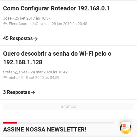
Como Configurar Roteador 192.168.0.1
Jose
-
25 set 2017 às 16:57
ElenaAparecidaOliveira
-
28 jun 2019 às 20:48
45 Respostas
Quero descobrir a senha do Wi-Fi pelo o
192.168.1.128
Stefany_alves
-
24 mar 2020 às 16:42
ninha25
-
8 set 2020 às 04:59
3 Respostas
ASSINE NOSSA NEWSLETTER!