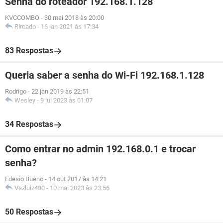
Senha do roteador 192.168.1.128
KVCCOMBO
-
30 mai 2018 às 20:00
Rircado
-
16 jan 2021 às 17:34
83 Respostas
Queria saber a senha do Wi-Fi 192.168.1.128
Rodrigo
-
22 jan 2019 às 22:51
Wesley
-
9 jul 2023 às 01:07
34 Respostas
Como entrar no admin 192.168.0.1 e trocar
senha?
Edesio Bueno
-
14 out 2017 às 14:21
Vazluiz480
-
10 mai 2023 às 23:56
50 Respostas