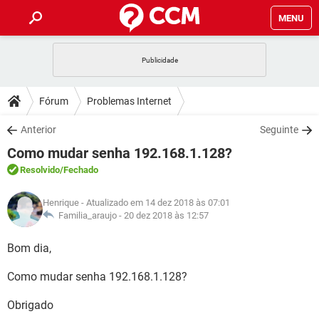
MENU
INÍCIO
JOGOS
WHATSAPP
DICAS
Fórum
Problemas Internet
CELULAR
FACEBOOK
JOGOS
WHATSAPP
DOWNLOADS
Anterior
Seguinte
OUTLOOK
EXCEL
CELULAR
FACEBOOK
Como mudar senha 192.168.1.128?
INSTAGRAM
JOGOS
GMAIL
WHATSAPP
FÓRUM
OUTLOOK
EXCEL
Resolvido
/Fechado
GUIA DE COMPRAS
CELULAR
FACEBOOK
INSTAGRAM
JOGOS
GMAIL
WHATSAPP
GLOSSÁRIO
OUTLOOK
Henrique
- Atualizado em 14 dez 2018 às 07:01
EXCEL
GUIA DE COMPRAS
CELULAR
FACEBOOK
Familia_araujo -
20 dez 2018 às 12:57
INSTAGRAM
JOGOS
GMAIL
WHATSAPP
OUTLOOK
EXCEL
Bom dia,
GUIA DE COMPRAS
CELULAR
FACEBOOK
INSTAGRAM
GMAIL
Como mudar senha 192.168.1.128?
OUTLOOK
EXCEL
GUIA DE COMPRAS
INSTAGRAM
GMAIL
Obrigado